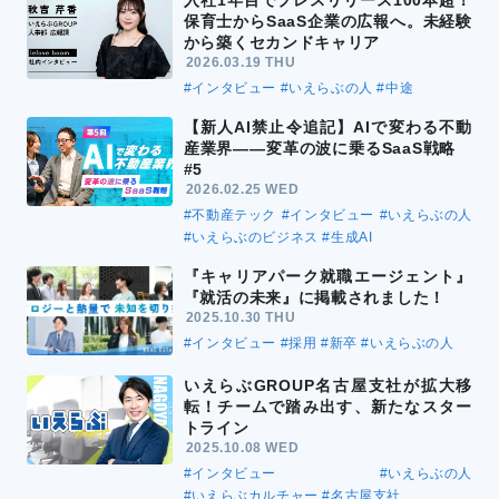
入社1年目でプレスリリース100本超！
保育士からSaaS企業の広報へ。未経験
から築くセカンドキャリア
2026.03.19 THU
#インタビュー
#いえらぶの人
#中途
【新人AI禁止令追記】AIで変わる不動
産業界――変革の波に乗るSaaS戦略
#5
2026.02.25 WED
#不動産テック
#インタビュー
#いえらぶの人
#いえらぶのビジネス
#生成AI
『キャリアパーク就職エージェント』
『就活の未来』に掲載されました！
2025.10.30 THU
#インタビュー
#採用
#新卒
#いえらぶの人
いえらぶGROUP名古屋支社が拡大移
転！チームで踏み出す、新たなスター
トライン
2025.10.08 WED
#インタビュー
#いえらぶの人
#いえらぶカルチャー
#名古屋支社