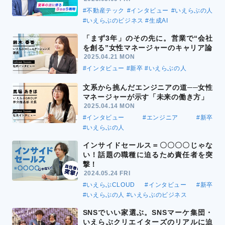
#不動産テック
#インタビュー
#いえらぶの人
#いえらぶのビジネス
#生成AI
「まず3年」のその先に。営業で“会社
を創る”女性マネージャーのキャリア論
2025.04.21 MON
#インタビュー
#新卒
#いえらぶの人
文系から挑んだエンジニアの道──女性
マネージャーが示す「未来の働き方」
2025.04.14 MON
#インタビュー
#エンジニア
#新卒
#いえらぶの人
インサイドセールス＝〇〇〇〇じゃな
い！話題の職種に迫るため責任者を突
撃！
2024.05.24 FRI
#いえらぶCLOUD
#インタビュー
#新卒
#いえらぶの人
#いえらぶのビジネス
SNSでいい家選ぶ。SNSマーケ集団・
いえらぶクリエイターズのリアルに迫