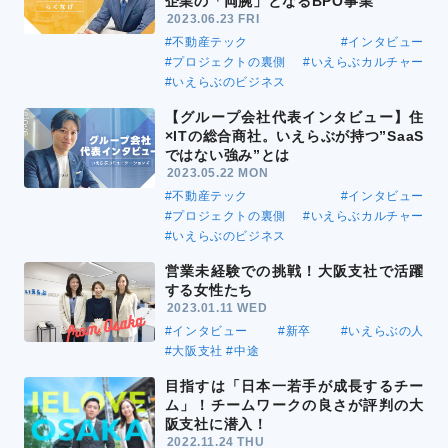
企業の「両腕」となるBPO事業
2023.06.23 FRI
#不動産テック
#インタビュー
#プロジェクトの裏側
#いえらぶカルチャー
#いえらぶのビジネス
【グループ会社代表インタビュー】住
×ITの総合商社。いえらぶが持つ”SaaS
ではない強み”とは
2023.05.22 MON
#不動産テック
#インタビュー
#プロジェクトの裏側
#いえらぶカルチャー
#いえらぶのビジネス
営業未経験での挑戦！大阪支社で活躍
する女性たち
2023.01.11 WED
#インタビュー
#新卒
#いえらぶの人
#大阪支社
#中途
目指すは「日本一若手が成長するチー
ム」！チームワークの良さが評判の大
阪支社に潜入！
2022.11.24 THU