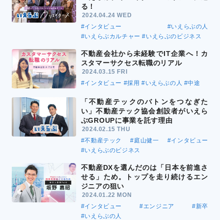
る！
2024.04.24 WED
#インタビュー
#いえらぶの人
#いえらぶカルチャー
#いえらぶのビジネス
不動産会社から未経験でIT企業へ！カ
スタマーサクセス転職のリアル
2024.03.15 FRI
#インタビュー
#採用
#いえらぶの人
#中途
「不動産テックのバトンをつなぎた
い」不動産テック協会創設者がいえら
ぶGROUPに事業を託す理由
2024.02.15 THU
#不動産テック
#庭山健一
#インタビュー
#いえらぶのビジネス
不動産DXを選んだのは「日本を前進さ
せる」ため。トップを走り続けるエン
ジニアの狙い
2024.01.22 MON
#インタビュー
#エンジニア
#新卒
#いえらぶの人