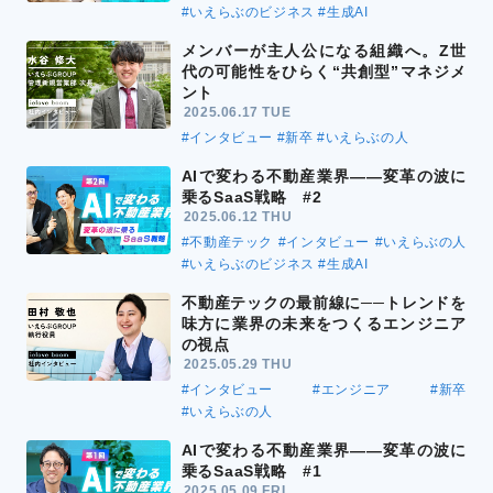
#いえらぶのビジネス
#生成AI
メンバーが主人公になる組織へ。Z世
代の可能性をひらく“共創型”マネジメ
ント
2025.06.17 TUE
#インタビュー
#新卒
#いえらぶの人
AIで変わる不動産業界――変革の波に
乗るSaaS戦略 #2
2025.06.12 THU
#不動産テック
#インタビュー
#いえらぶの人
#いえらぶのビジネス
#生成AI
不動産テックの最前線に──トレンドを
味方に業界の未来をつくるエンジニア
の視点
2025.05.29 THU
#インタビュー
#エンジニア
#新卒
#いえらぶの人
AIで変わる不動産業界――変革の波に
乗るSaaS戦略 #1
2025.05.09 FRI