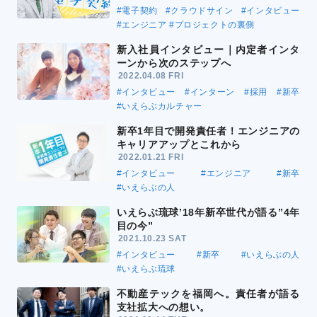
#電子契約
#クラウドサイン
#インタビュー
#エンジニア
#プロジェクトの裏側
新入社員インタビュー｜内定者インタ
ーンから次のステップへ
2022.04.08 FRI
#インタビュー
#インターン
#採用
#新卒
#いえらぶカルチャー
新卒1年目で開発責任者！エンジニアの
キャリアアップとこれから
2022.01.21 FRI
#インタビュー
#エンジニア
#新卒
#いえらぶの人
いえらぶ琉球’18年新卒世代が語る”4年
目の今”
2021.10.23 SAT
#インタビュー
#新卒
#いえらぶの人
#いえらぶ琉球
不動産テックを福岡へ。責任者が語る
支社拡大への想い。