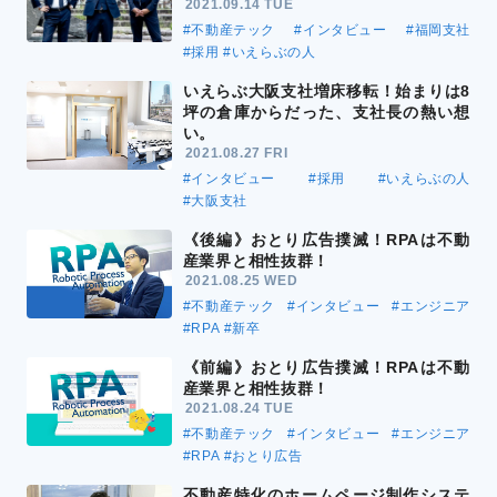
2021.09.14 TUE
#不動産テック
#インタビュー
#福岡支社
#採用
#いえらぶの人
いえらぶ大阪支社増床移転！始まりは8
坪の倉庫からだった、支社長の熱い想
い。
2021.08.27 FRI
#インタビュー
#採用
#いえらぶの人
#大阪支社
《後編》おとり広告撲滅！RPAは不動
産業界と相性抜群！
2021.08.25 WED
#不動産テック
#インタビュー
#エンジニア
#RPA
#新卒
《前編》おとり広告撲滅！RPAは不動
産業界と相性抜群！
2021.08.24 TUE
#不動産テック
#インタビュー
#エンジニア
#RPA
#おとり広告
不動産特化のホームページ制作システ