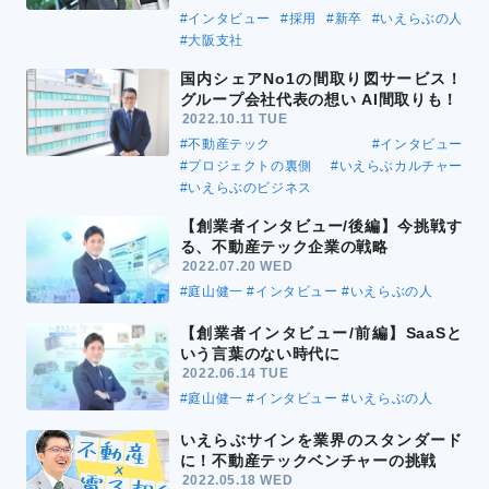
#インタビュー
#採用
#新卒
#いえらぶの人
#大阪支社
国内シェアNo1の間取り図サービス！
グループ会社代表の想い AI間取りも！
2022.10.11 TUE
#不動産テック
#インタビュー
#プロジェクトの裏側
#いえらぶカルチャー
#いえらぶのビジネス
【創業者インタビュー/後編】今挑戦す
る、不動産テック企業の戦略
2022.07.20 WED
#庭山健一
#インタビュー
#いえらぶの人
【創業者インタビュー/前編】SaaSと
いう言葉のない時代に
2022.06.14 TUE
#庭山健一
#インタビュー
#いえらぶの人
いえらぶサインを業界のスタンダード
に！不動産テックベンチャーの挑戦
2022.05.18 WED