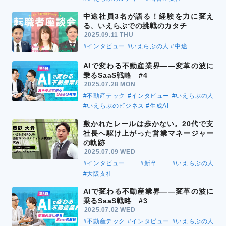
中途社員3名が語る！経験を力に変え
る、いえらぶでの挑戦のカタチ
2025.09.11 THU
#インタビュー
#いえらぶの人
#中途
AIで変わる不動産業界――変革の波に
乗るSaaS戦略 #4
2025.07.28 MON
#不動産テック
#インタビュー
#いえらぶの人
#いえらぶのビジネス
#生成AI
敷かれたレールは歩かない。20代で支
社長へ駆け上がった営業マネージャー
の軌跡
2025.07.09 WED
#インタビュー
#新卒
#いえらぶの人
#大阪支社
AIで変わる不動産業界――変革の波に
乗るSaaS戦略 #3
2025.07.02 WED
#不動産テック
#インタビュー
#いえらぶの人