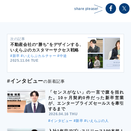
share please!
次の記事
不動産会社の“勝ち”をデザインする、
いえらぶのカスタマーサクセス戦略
#新卒 #いえらぶカルチャー #中途
2025.11.04 TUE
#インタビュー
の新着記事
「センスがない」の一言で腹を括れ
た。10ヶ月契約0件だった新卒営業
が、エンタープライズセールスを牽引
するまで
2026.04.16 THU
#インタビュー
#新卒
#いえらぶの人