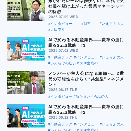
敷かれたレールは歩かない。20代で支
社長へ駆け上がった営業マネージャー
の軌跡
2025.07.09 WED
#インタビュー
#新卒
#いえらぶの人
#大阪支社
AIで変わる不動産業界――変革の波に
乗るSaaS戦略 #3
2025.07.02 WED
#不動産テック
#インタビュー
#いえらぶの人
#いえらぶのビジネス
#生成AI
メンバーが主人公になる組織へ。Z世
代の可能性をひらく“共創型”マネジメ
ント
2025.06.17 TUE
#インタビュー
#新卒
#いえらぶの人
AIで変わる不動産業界――変革の波に
乗るSaaS戦略 #2
2025.06.12 THU
#不動産テック
#インタビュー
#いえらぶの人
#いえらぶのビジネス
#生成AI