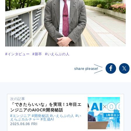
#インタビュー
#新卒
#いえらぶの人
share please!
次の記事
「できたらいいな」を実現！1年目エ
ンジニアのAIOCR開発秘話
#エンジニア #開発秘話 #いえらぶの人 #い
えらぶカルチャー #生成AI
2025.06.06 FRI