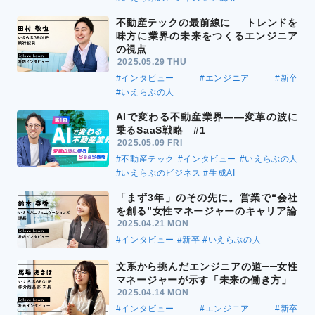
不動産テックの最前線に──トレンドを
味方に業界の未来をつくるエンジニア
の視点
2025.05.29 THU
#インタビュー
#エンジニア
#新卒
#いえらぶの人
AIで変わる不動産業界――変革の波に
乗るSaaS戦略 #1
2025.05.09 FRI
#不動産テック
#インタビュー
#いえらぶの人
#いえらぶのビジネス
#生成AI
「まず3年」のその先に。営業で“会社
を創る”女性マネージャーのキャリア論
2025.04.21 MON
#インタビュー
#新卒
#いえらぶの人
文系から挑んだエンジニアの道──女性
マネージャーが示す「未来の働き方」
2025.04.14 MON
#インタビュー
#エンジニア
#新卒