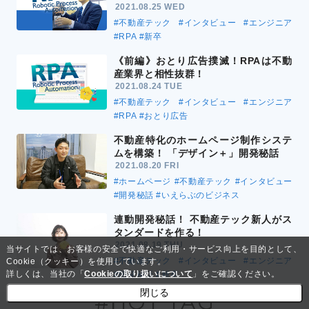
2021.08.25 WED
#不動産テック
#インタビュー
#エンジニア
#RPA
#新卒
《前編》おとり広告撲滅！RPAは不動
産業界と相性抜群！
2021.08.24 TUE
#不動産テック
#インタビュー
#エンジニア
#RPA
#おとり広告
不動産特化のホームページ制作システ
ムを構築！ 「デザイン＋」開発秘話
2021.08.20 FRI
#ホームページ
#不動産テック
#インタビュー
#開発秘話
#いえらぶのビジネス
連動開発秘話！ 不動産テック新人がス
タンダードを作る！
2021.08.19 THU
当サイトでは、お客様の安全で快適なご利用・サービス向上を目的として、
#不動産テック
#インタビュー
#エンジニア
Cookie（クッキー）を使用しています。
詳しくは、当社の「
Cookieの取り扱いについて
」をご確認ください。
#開発秘話
#新卒
閉じる
#HOT TAG