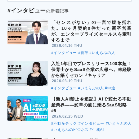
#インタビュー
の新着記事
「センスがない」の一言で腹を括れ
た。10ヶ月契約0件だった新卒営業
が、エンタープライズセールスを牽引
するまで
2026.04.16 THU
#インタビュー
#新卒
#いえらぶの人
入社1年目でプレスリリース100本超！
保育士からSaaS企業の広報へ。未経験
から築くセカンドキャリア
2026.03.19 THU
#インタビュー
#いえらぶの人
#中途
【新人AI禁止令追記】AIで変わる不動
産業界――変革の波に乗るSaaS戦略
#5
2026.02.25 WED
#不動産テック
#インタビュー
#いえらぶの人
#いえらぶのビジネス
#生成AI