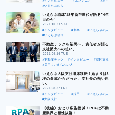
#インタビュー
#エンジニア
#新卒
#いえらぶの人
いえらぶ琉球’18年新卒世代が語る”4年
目の今”
2021.10.23 SAT
#インタビュー
#新卒
#いえらぶの人
#いえらぶ琉球
不動産テックを福岡へ。責任者が語る
支社拡大への想い。
2021.09.14 TUE
#不動産テック
#インタビュー
#福岡支社
#採用
#いえらぶの人
いえらぶ大阪支社増床移転！始まりは8
坪の倉庫からだった、支社長の熱い想
い。
2021.08.27 FRI
#インタビュー
#採用
#いえらぶの人
#大阪支社
《後編》おとり広告撲滅！RPAは不動
産業界と相性抜群！