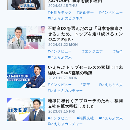
ぶGROUPに事業を託す理由
2024.02.15 THU
#不動産テック
#庭山健一
#インタビュー
#いえらぶのビジネス
不動産DXを選んだのは「日本を前進さ
せる」ため。トップを走り続けるエン
ジニアの狙い
2024.01.22 MON
#インタビュー
#エンジニア
#新卒
#いえらぶの人
いえらぶトップセールスの素顔！IT未
経験→SaaS営業の軌跡
2023.11.20 MON
#インタビュー
#新卒
#いえらぶの人
#いえらぶカルチャー
地域に根付くアプローチのため、福岡
支社を拡大移転しました
2023.09.15 FRI
#インタビュー
#福岡支社
#いえらぶの人
#いえらぶカルチャー