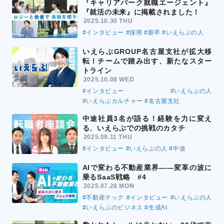
『キャリアパーク就職エージェント』
『就活の未来』に掲載されました！
2025.10.30 THU
#インタビュー
#採用
#新卒
#いえらぶの人
いえらぶGROUP名古屋支社が拡大移
転！チームで踏み出す、新たなスター
トライン
2025.10.08 WED
#インタビュー
#いえらぶの人
#いえらぶカルチャー
#名古屋支社
中途社員3名が語る！経験を力に変え
る、いえらぶでの挑戦のカタチ
2025.09.11 THU
#インタビュー
#いえらぶの人
#中途
AIで変わる不動産業界――変革の波に
乗るSaaS戦略 #4
2025.07.28 MON
#不動産テック
#インタビュー
#いえらぶの人
#いえらぶのビジネス
#生成AI