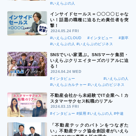
#いえらぶの人
インサイドセールス＝〇〇〇〇じゃな
い！話題の職種に迫るため責任者を突
撃！
2024.05.24 FRI
#いえらぶCLOUD
#インタビュー
#新卒
#いえらぶの人
#いえらぶのビジネス
SNSでいい家選ぶ。SNSマーケ集団・
いえらぶクリエイターズのリアルに迫
る！
2024.04.24 WED
#インタビュー
#いえらぶの人
#いえらぶカルチャー
#いえらぶのビジネス
不動産会社から未経験でIT企業へ！カ
スタマーサクセス転職のリアル
2024.03.15 FRI
#インタビュー
#採用
#いえらぶの人
#中途
「不動産テックのバトンをつなぎた
い」不動産テック協会創設者がいえら