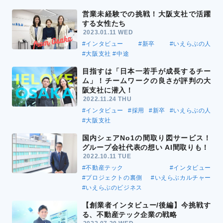
営業未経験での挑戦！大阪支社で活躍
する女性たち
2023.01.11 WED
#インタビュー
#新卒
#いえらぶの人
#大阪支社
#中途
目指すは「日本一若手が成長するチー
ム」！チームワークの良さが評判の大
阪支社に潜入！
2022.11.24 THU
#インタビュー
#採用
#新卒
#いえらぶの人
#大阪支社
国内シェアNo1の間取り図サービス！
グループ会社代表の想い AI間取りも！
2022.10.11 TUE
#不動産テック
#インタビュー
#プロジェクトの裏側
#いえらぶカルチャー
#いえらぶのビジネス
【創業者インタビュー/後編】今挑戦す
る、不動産テック企業の戦略