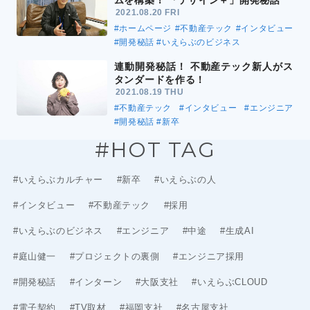
ムを構築！ 「デザイン＋」開発秘話
2021.08.20 FRI
#ホームページ
#不動産テック
#インタビュー
#開発秘話
#いえらぶのビジネス
連動開発秘話！ 不動産テック新人がス
タンダードを作る！
2021.08.19 THU
#不動産テック
#インタビュー
#エンジニア
#開発秘話
#新卒
#HOT TAG
#いえらぶカルチャー
#新卒
#いえらぶの人
#インタビュー
#不動産テック
#採用
#いえらぶのビジネス
#エンジニア
#中途
#生成AI
#庭山健一
#プロジェクトの裏側
#エンジニア採用
#開発秘話
#インターン
#大阪支社
#いえらぶCLOUD
#電子契約
#TV取材
#福岡支社
#名古屋支社