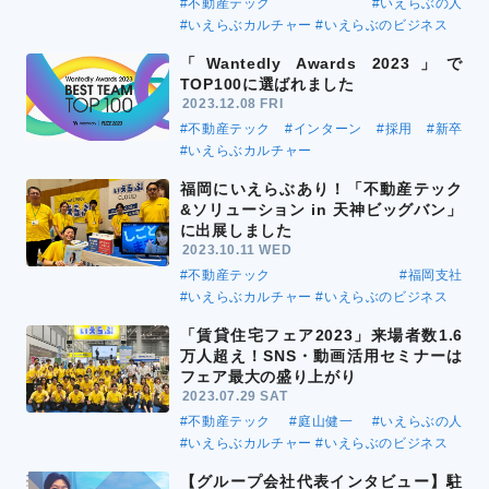
#不動産テック
#いえらぶの人
#いえらぶカルチャー
#いえらぶのビジネス
「Wantedly Awards 2023」で
TOP100に選ばれました
2023.12.08 FRI
#不動産テック
#インターン
#採用
#新卒
#いえらぶカルチャー
福岡にいえらぶあり！「不動産テック
&ソリューション in 天神ビッグバン」
に出展しました
2023.10.11 WED
#不動産テック
#福岡支社
#いえらぶカルチャー
#いえらぶのビジネス
「賃貸住宅フェア2023」来場者数1.6
万人超え！SNS・動画活用セミナーは
フェア最大の盛り上がり
2023.07.29 SAT
#不動産テック
#庭山健一
#いえらぶの人
#いえらぶカルチャー
#いえらぶのビジネス
【グループ会社代表インタビュー】駐