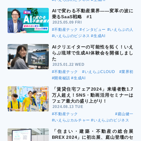
AIで変わる不動産業界――変革の波に
乗るSaaS戦略 #1
2025.05.09 FRI
#不動産テック
#インタビュー
#いえらぶの人
#いえらぶのビジネス
#生成AI
AIクリエイターの可能性を拓く！いえ
らぶ琉球で生成AI体験会を開催しまし
た
2025.01.22 WED
#不動産テック
#いえらぶCLOUD
#業界初
#開発秘話
#生成AI
「賃貸住宅フェア2024」来場者数1.7
万人超え！SNS・動画活用セミナーは
フェア最大の盛り上がり！
2024.08.13 TUE
#不動産テック
#庭山健一
#いえらぶカルチャー
#いえらぶのビジネス
「住まい・建築・不動産の総合展
BREX 2024」に初出展、庭山登壇のセ