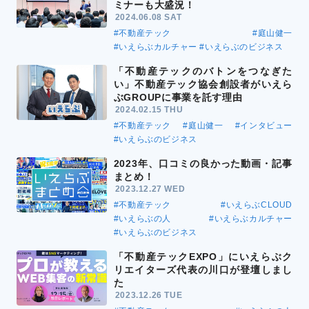
ミナーも大盛況！
2024.06.08 SAT
#不動産テック
#庭山健一
#いえらぶカルチャー
#いえらぶのビジネス
「不動産テックのバトンをつなぎた
い」不動産テック協会創設者がいえら
ぶGROUPに事業を託す理由
2024.02.15 THU
#不動産テック
#庭山健一
#インタビュー
#いえらぶのビジネス
2023年、口コミの良かった動画・記事
まとめ！
2023.12.27 WED
#不動産テック
#いえらぶCLOUD
#いえらぶの人
#いえらぶカルチャー
#いえらぶのビジネス
「不動産テックEXPO」にいえらぶク
リエイターズ代表の川口が登壇しまし
た
2023.12.26 TUE