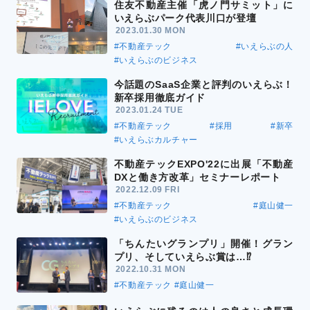
住友不動産主催「虎ノ門サミット」に
いえらぶパーク代表川口が登壇
2023.01.30 MON
#不動産テック
#いえらぶの人
#いえらぶのビジネス
今話題のSaaS企業と評判のいえらぶ！
新卒採用徹底ガイド
2023.01.24 TUE
#不動産テック
#採用
#新卒
#いえらぶカルチャー
不動産テックEXPO'22に出展「不動産
DXと働き方改革」セミナーレポート
2022.12.09 FRI
#不動産テック
#庭山健一
#いえらぶのビジネス
「ちんたいグランプリ」開催！グラン
プリ、そしていえらぶ賞は…⁉
2022.10.31 MON
#不動産テック
#庭山健一