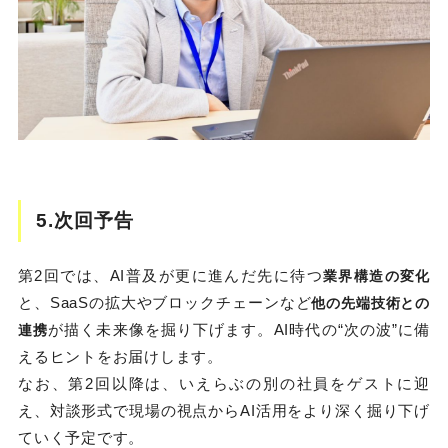
5.次回予告
第2回では、AI普及が更に進んだ先に待つ
業界構造の変化
と、SaaSの拡大やブロックチェーンなど
他の先端技術との
が描く未来像を掘り下げます。AI時代の“次の波”に備
連携
えるヒントをお届けします。
なお、第2回以降は、いえらぶの別の社員をゲストに迎
え、対談形式で現場の視点からAI活用をより深く掘り下げ
ていく予定です。