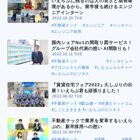
いえらぶに残るのは人の良さと成長環
境があるから。留学後も続けるエンジ
ニアインターン
2022.10.25 TUE
#不動産テック
#エンジニア
#インターン
#エンジニア採用
国内シェアNo1の間取り図サービス！
グループ会社代表の想い AI間取りも！
2022.10.11 TUE
#不動産テック
#インタビュー
#プロジェクトの裏側
#いえらぶカルチャー
#いえらぶのビジネス
『賃貸住宅フェア2022』久しぶりの出
展！いえらぶ君も頑張りました！
2022.08.02 TUE
#不動産テック
#庭山健一
#弁護士ドットコム
#しごとまきまき
#いえらぶのビジネス
不動産テックで業界を変革するいえら
ぶの、新卒採用への想い
2021.10.08 FRI
#不動産テック
#採用
#新卒