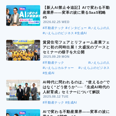
【新人AI禁止令追記】AIで変わる不動
産業界――変革の波に乗るSaaS戦略
#5
2026.02.25 WED
#不動産テック
#インタビュー
#いえらぶの人
#いえらぶのビジネス
#生成AI
賃貸住宅フェアとリフォーム産業フェ
アに初の同時出展！大盛況のブースと
セミナーの様子を大公開
2025.09.29 MON
#不動産テック
#いえらぶの人
#いえらぶカルチャー
#いえらぶのビジネス
#生成AI
AI時代に問われるのは、“使えるか”で
はなく“どう使うか”──「生成AI時代の
人材育成」セミナーについて解説
2025.08.12 TUE
#不動産テック
#生成AI
AIで変わる不動産業界――変革の波に