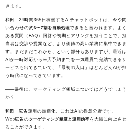
きます。
24時間365日稼働するAIチャットボットは、今や問
和田
い合わせの
できると言われます。よく
約6〜7割を自動処理
ある質問（FAQ）回答や初期ヒアリングを担うことで、担
当者は交渉や提案など、より価値の高い業務に集中できま
す。まだまだこれから、という部分もありますが、最近は
AIが一時対応から来店予約までを一気通貫で完結できるサ
ービスも出てきていて、「最初の入口」はどんどんAIが担
う時代になってきています。
――最後に、マーケティング領域についてはどうでしょう
か？
広告運用の最適化、これはAIの得意分野です。
和田
Web広告の
を大幅に向上させ
ターゲティング精度と運用効率
ることができます。