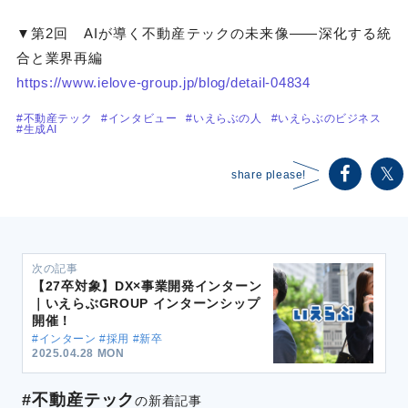
▼第2回 AIが導く不動産テックの未来像――深化する統
合と業界再編
https://www.ielove-group.jp/blog/detail-04834
#不動産テック
#インタビュー
#いえらぶの人
#いえらぶのビジネス
#生成AI
share please!
次の記事
【27卒対象】DX×事業開発インターン
｜いえらぶGROUP インターンシップ
開催！
#インターン #採用 #新卒
2025.04.28 MON
#不動産テック
の新着記事