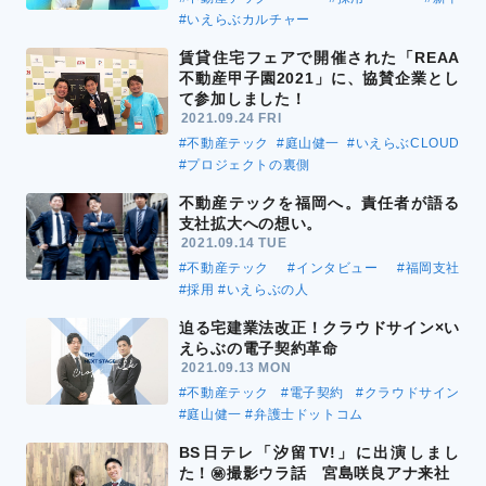
#いえらぶカルチャー
賃貸住宅フェアで開催された「REAA
不動産甲子園2021」に、協賛企業とし
て参加しました！
2021.09.24 FRI
#不動産テック
#庭山健一
#いえらぶCLOUD
#プロジェクトの裏側
不動産テックを福岡へ。責任者が語る
支社拡大への想い。
2021.09.14 TUE
#不動産テック
#インタビュー
#福岡支社
#採用
#いえらぶの人
迫る宅建業法改正！クラウドサイン×い
えらぶの電子契約革命
2021.09.13 MON
#不動産テック
#電子契約
#クラウドサイン
#庭山健一
#弁護士ドットコム
BS日テレ「汐留TV!」に出演しまし
た！㊙撮影ウラ話 宮島咲良アナ来社