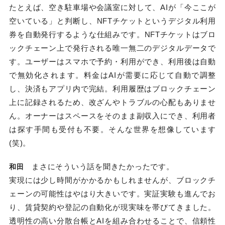
たとえば、空き駐車場や会議室に対して、AIが「今ここが
空いている」と判断し、NFTチケットというデジタル利用
券を自動発行するような仕組みです。NFTチケットはブロ
ックチェーン上で発行される唯一無二のデジタルデータで
す。ユーザーはスマホで予約・利用ができ、利用後は自動
で無効化されます。料金はAIが需要に応じて自動で調整
し、決済もアプリ内で完結。利用履歴はブロックチェーン
上に記録されるため、改ざんやトラブルの心配もありませ
ん。オーナーはスペースをそのまま副収入にでき、利用者
は探す手間も受付も不要。そんな世界を想像しています
(笑)。
まさにそういう話を聞きたかったです。
和田
実現には少し時間がかかるかもしれませんが、ブロックチ
ェーンの可能性はやはり大きいです。実証実験も進んでお
り、賃貸契約や登記の自動化が現実味を帯びてきました。
透明性の高い分散台帳とAIを組み合わせることで、信頼性