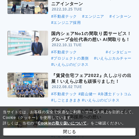
ニアインターン
2022.10.25 TUE
#不動産テック
#エンジニア
#インターン
#エンジニア採用
国内シェアNo1の間取り図サービス！
グループ会社代表の想い AI間取りも！
2022.10.11 TUE
#不動産テック
#インタビュー
#プロジェクトの裏側
#いえらぶカルチャー
#いえらぶのビジネス
『賃貸住宅フェア2022』久しぶりの出
展！いえらぶ君も頑張りました！
2022.08.02 TUE
#不動産テック
#庭山健一
#弁護士ドットコム
#しごとまきまき
#いえらぶのビジネス
不動産テックで業界を変革するいえら
当サイトでは、お客様の安全で快適なご利用・サービス向上を目的として、
ぶの、新卒採用への想い
Cookie（クッキー）を使用しています。
2021.10.08 FRI
詳しくは、当社の「
Cookieの取り扱いについて
」をご確認ください。
#不動産テック
#採用
#新卒
閉じる
#いえらぶカルチャー