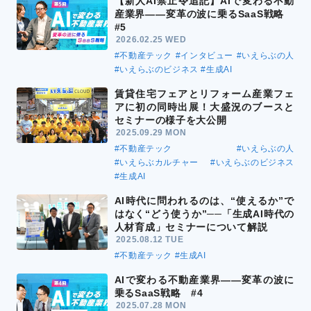
【新人AI禁止令追記】AIで変わる不動
産業界――変革の波に乗るSaaS戦略
#5
2026.02.25 WED
#不動産テック
#インタビュー
#いえらぶの人
#いえらぶのビジネス
#生成AI
賃貸住宅フェアとリフォーム産業フェ
アに初の同時出展！大盛況のブースと
セミナーの様子を大公開
2025.09.29 MON
#不動産テック
#いえらぶの人
#いえらぶカルチャー
#いえらぶのビジネス
#生成AI
AI時代に問われるのは、“使えるか”で
はなく“どう使うか”──「生成AI時代の
人材育成」セミナーについて解説
2025.08.12 TUE
#不動産テック
#生成AI
AIで変わる不動産業界――変革の波に
乗るSaaS戦略 #4
2025.07.28 MON