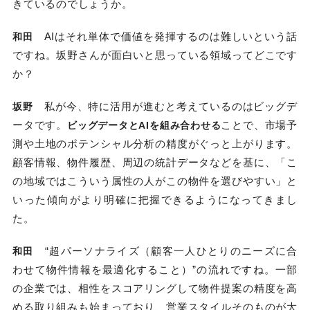
きているのでしょうか。
AIはそれ単体で価値を発揮するのは難しいという話
和田
ですね。坂野さんが面白いと思っている領域ってどこです
か？
私が今、特に活用が進むと考えているのはビッグデ
坂野
ータです。
ことで、市場予
ビッグデータとAIを組み合わせる
測や土地のポテンシャル分析の精度がぐっと上がります。
顧客情報、物件履歴、周辺の統計データなどを基に、「こ
の地域ではこういう属性の人がこの物件を選びやすい」と
いった傾向がより明確に把握できるようになってきまし
た。
“超パーソナライズ（顧客一人ひとりのニーズに合
和田
わせて物件情報を最適化すること）”の流れですね。一部
の企業では、相性をスコアリングして物件提案の精度を高
める取り組みも始まっており、営業スタイルそのものが大