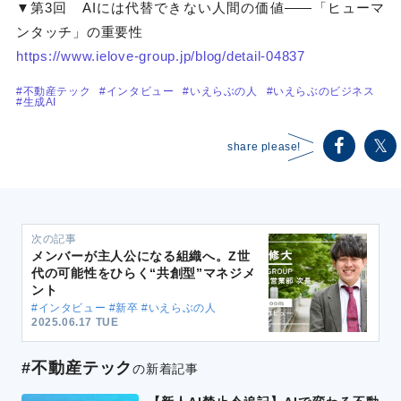
▼第3回 AIには代替できない人間の価値――「ヒューマ
ンタッチ」の重要性
https://www.ielove-group.jp/blog/detail-04837
#不動産テック
#インタビュー
#いえらぶの人
#いえらぶのビジネス
#生成AI
share please!
次の記事
メンバーが主人公になる組織へ。Z世
代の可能性をひらく“共創型”マネジメ
ント
#インタビュー #新卒 #いえらぶの人
2025.06.17 TUE
#不動産テック
の新着記事