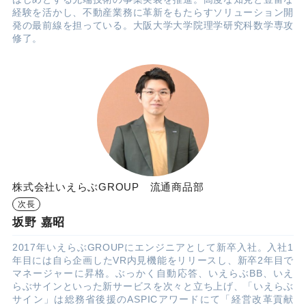
経験を活かし、不動産業務に革新をもたらすソリューション開
発の最前線を担っている。大阪大学大学院理学研究科数学専攻
修了。
株式会社いえらぶGROUP 流通商品部
次長
坂野 嘉昭
2017年いえらぶGROUPにエンジニアとして新卒入社。入社1
年目には自ら企画したVR内見機能をリリースし、新卒2年目で
マネージャーに昇格。ぶっかく自動応答、いえらぶBB、いえ
らぶサインといった新サービスを次々と立ち上げ、「いえらぶ
サイン」は総務省後援のASPICアワードにて「経営改革貢献