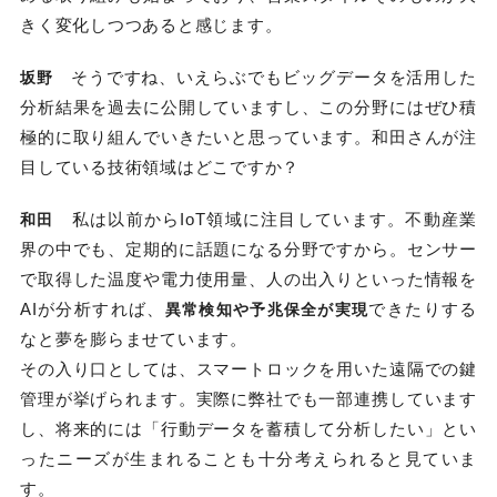
きく変化しつつあると感じます。
そうですね、いえらぶでもビッグデータを活用した
坂野
分析結果を過去に公開していますし、この分野にはぜひ積
極的に取り組んでいきたいと思っています。和田さんが注
目している技術領域はどこですか？
私は以前からIoT領域に注目しています。不動産業
和田
界の中でも、定期的に話題になる分野ですから。センサー
で取得した温度や電力使用量、人の出入りといった情報を
AIが分析すれば、
できたりする
異常検知や予兆保全が実現
なと夢を膨らませています。
その入り口としては、スマートロックを用いた遠隔での鍵
管理が挙げられます。実際に弊社でも一部連携しています
し、将来的には「行動データを蓄積して分析したい」とい
ったニーズが生まれることも十分考えられると見ていま
す。