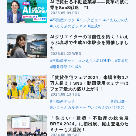
AIで変わる不動産業界――変革の波に
乗るSaaS戦略 #1
2025.05.09 FRI
#不動産テック
#インタビュー
#いえらぶの人
#いえらぶのビジネス
#生成AI
AIクリエイターの可能性を拓く！いえ
らぶ琉球で生成AI体験会を開催しまし
た
2025.01.22 WED
#不動産テック
#いえらぶCLOUD
#業界初
#開発秘話
#生成AI
「賃貸住宅フェア2024」来場者数1.7
万人超え！SNS・動画活用セミナーは
フェア最大の盛り上がり！
2024.08.13 TUE
#不動産テック
#庭山健一
#いえらぶカルチャー
#いえらぶのビジネス
「住まい・建築・不動産の総合展
BREX 2024」に初出展、庭山登壇のセ
ミナーも大盛況！
2024.06.08 SAT