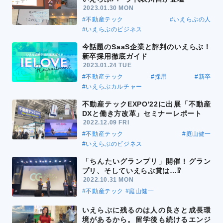
2023.01.30 MON
#不動産テック
#いえらぶの人
#いえらぶのビジネス
今話題のSaaS企業と評判のいえらぶ！
新卒採用徹底ガイド
2023.01.24 TUE
#不動産テック
#採用
#新卒
#いえらぶカルチャー
不動産テックEXPO'22に出展「不動産
DXと働き方改革」セミナーレポート
2022.12.09 FRI
#不動産テック
#庭山健一
#いえらぶのビジネス
「ちんたいグランプリ」開催！グラン
プリ、そしていえらぶ賞は…⁉
2022.10.31 MON
#不動産テック
#庭山健一
いえらぶに残るのは人の良さと成長環
境があるから。留学後も続けるエンジ