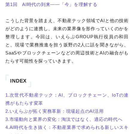
第1回 AI時代の到来――「今」を理解する
こうした背景を踏まえ、不動産テック領域でAIと他の技術
がどのように連携し、未来の業界像を形作っていくのかを
整理します。今回は、いえらぶGROUP執行役員の和田
と、現場で業務推進を担う坂野の2人に話を聞きながら、
SaaSやブロックチェーンなどの周辺技術とAIの融合がも
たらす可能性を探っていきます。
INDEX
1.次世代不動産テック：AI、ブロックチェーン、IoTの連
携がもたらす変革
2.いえらぶが拓く実務革新：現場起点のAI活用
3.市場動向と業界の変化：淘汰ではなく、適応の時代へ
4.AI時代を生き抜く：不動産業界で求められる新しいスキ