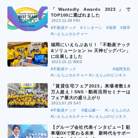
「Wantedly Awards 2023」で
TOP100に選ばれました
2023.12.08 FRI
#不動産テック
#インターン
#採用
#新卒
#いえらぶカルチャー
福岡にいえらぶあり！「不動産テック
&ソリューション in 天神ビッグバン」
に出展しました
2023.10.11 WED
#不動産テック
#福岡支社
#いえらぶカルチャー
#いえらぶのビジネス
「賃貸住宅フェア2023」来場者数1.6
万人超え！SNS・動画活用セミナーは
フェア最大の盛り上がり
2023.07.29 SAT
#不動産テック
#庭山健一
#いえらぶの人
#いえらぶカルチャー
#いえらぶのビジネス
【グループ会社代表インタビュー】駐
車場DXで変わる未来 新時代をサポー