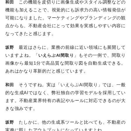
この機能を皮切りに画像生成やスタイル調整などの
和田
機能も加えることで、視覚的にも訴求力の高い情報発信が
可能になりました。マーケティングやブランディングの観
点からも、不動産会社にとって効果を実感しやすい内容に
なってきたと感じます。
最近はさらに、業務の前線に近い領域にも展開して
坂野
いますよね。「
」もその一例で、間取り
いえらぶAI間取り
画像から最短1分で高品質な間取り図を自動生成できる。
あれはかなり革新的だと感じています。
そうですね。実は「いえらぶAI間取り」では、一般
和田
的な生成AIではなく、弊社独自の学習モデルを採用してい
ます。不動産業界特有の表記やルールに対応できるのが大
きな強みです。
たしかに、他の生成系ツールと比べても、不動産の
坂野
実務に即したアウトプットになっていますよね。