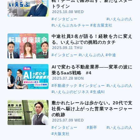
転！チームで踏み出す、新たなスター
トライン
2025.10.08 WED
#インタビュー
#いえらぶの人
#いえらぶカルチャー
#名古屋支社
中途社員3名が語る！経験を力に変え
る、いえらぶでの挑戦のカタチ
2025.09.11 THU
#インタビュー
#いえらぶの人
#中途
AIで変わる不動産業界――変革の波に
乗るSaaS戦略 #4
2025.07.28 MON
#不動産テック
#インタビュー
#いえらぶの人
#いえらぶのビジネス
#生成AI
敷かれたレールは歩かない。20代で支
社長へ駆け上がった営業マネージャー
の軌跡
2025.07.09 WED
#インタビュー
#新卒
#いえらぶの人
#大阪支社