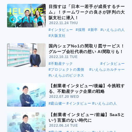
目指すは「日本一若手が成長するチー
ム」！チームワークの良さが評判の大
阪支社に潜入！
2022.11.24 THU
#インタビュー
#採用
#新卒
#いえらぶの人
#大阪支社
国内シェアNo1の間取り図サービス！
グループ会社代表の想い AI間取りも！
2022.10.11 TUE
#不動産テック
#インタビュー
#プロジェクトの裏側
#いえらぶカルチャー
#いえらぶのビジネス
【創業者インタビュー/後編】今挑戦す
る、不動産テック企業の戦略
2022.07.20 WED
#庭山健一
#インタビュー
#いえらぶの人
【創業者インタビュー/前編】SaaSと
いう言葉のない時代に
2022.06.14 TUE