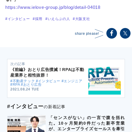
https://www.ielove-group.jp/blog/detail-04018
#インタビュー
#採用
#いえらぶの人
#大阪支社
share please!
次の記事
《前編》おとり広告撲滅！RPAは不動
産業界と相性抜群！
#不動産テック #インタビュー #エンジニア
#RPA #おとり広告
2021.08.24 TUE
#インタビュー
の新着記事
「センスがない」の一言で腹を括れ
た。10ヶ月契約0件だった新卒営業
が、エンタープライズセールスを牽引