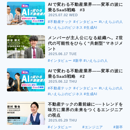
AIで変わる不動産業界――変革の波に
乗るSaaS戦略 #3
2025.07.02 WED
#不動産テック
#インタビュー
#いえらぶの人
#いえらぶのビジネス
#生成AI
メンバーが主人公になる組織へ。Z世
代の可能性をひらく“共創型”マネジメ
ント
2025.06.17 TUE
#インタビュー
#新卒
#いえらぶの人
AIで変わる不動産業界――変革の波に
乗るSaaS戦略 #2
2025.06.12 THU
#不動産テック
#インタビュー
#いえらぶの人
#いえらぶのビジネス
#生成AI
不動産テックの最前線に──トレンドを
味方に業界の未来をつくるエンジニア
の視点
2025.05.29 THU
#インタビュー
#エンジニア
#新卒