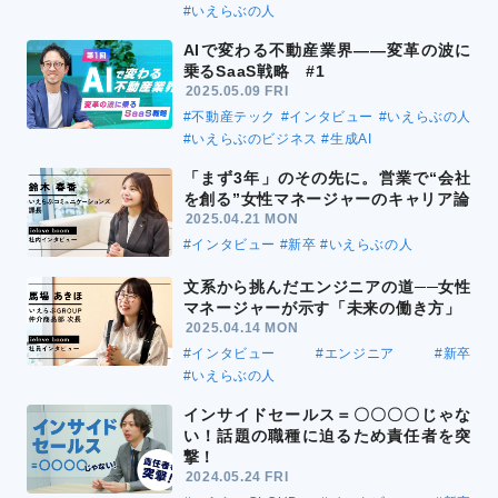
#いえらぶの人
AIで変わる不動産業界――変革の波に
乗るSaaS戦略 #1
2025.05.09 FRI
#不動産テック
#インタビュー
#いえらぶの人
#いえらぶのビジネス
#生成AI
「まず3年」のその先に。営業で“会社
を創る”女性マネージャーのキャリア論
2025.04.21 MON
#インタビュー
#新卒
#いえらぶの人
文系から挑んだエンジニアの道──女性
マネージャーが示す「未来の働き方」
2025.04.14 MON
#インタビュー
#エンジニア
#新卒
#いえらぶの人
インサイドセールス＝〇〇〇〇じゃな
い！話題の職種に迫るため責任者を突
撃！
2024.05.24 FRI