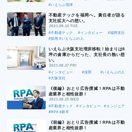
#いえらぶ琉球
不動産テックを福岡へ。責任者が語る
支社拡大への想い。
2021.09.14 TUE
#不動産テック
#インタビュー
#福岡支社
#採用
#いえらぶの人
いえらぶ大阪支社増床移転！始まりは8
坪の倉庫からだった、支社長の熱い想
い。
2021.08.27 FRI
#インタビュー
#採用
#いえらぶの人
#大阪支社
《後編》おとり広告撲滅！RPAは不動
産業界と相性抜群！
2021.08.25 WED
#不動産テック
#インタビュー
#エンジニア
#RPA
#新卒
《前編》おとり広告撲滅！RPAは不動
産業界と相性抜群！