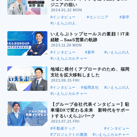
ジニアの狙い
2024.01.22 MON
#インタビュー
#エンジニア
#新卒
#いえらぶの人
いえらぶトップセールスの素顔！IT未
経験→SaaS営業の軌跡
2023.11.20 MON
#インタビュー
#新卒
#いえらぶの人
#いえらぶカルチャー
地域に根付くアプローチのため、福岡
支社を拡大移転しました
2023.09.15 FRI
#インタビュー
#福岡支社
#いえらぶの人
#いえらぶカルチャー
【グループ会社代表インタビュー】駐
車場DXで変わる未来 新時代をサポー
トするいえらぶパーク
2023.07.21 FRI
#不動産テック
#インタビュー
#プロジェクトの裏側
#いえらぶカルチャー