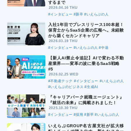
するまで
2026.04.16 THU
#インタビュー
#新卒
#いえらぶの人
入社1年目でプレスリリース100本超！
保育士からSaaS企業の広報へ。未経験
から築くセカンドキャリア
2026.03.19 THU
#インタビュー
#いえらぶの人
#中途
【新人AI禁止令追記】AIで変わる不動
産業界――変革の波に乗るSaaS戦略
#5
2026.02.25 WED
#不動産テック
#インタビュー
#いえらぶの人
#いえらぶのビジネス
#生成AI
『キャリアパーク就職エージェント』
『就活の未来』に掲載されました！
2025.10.30 THU
#インタビュー
#採用
#新卒
#いえらぶの人
いえらぶGROUP名古屋支社が拡大移