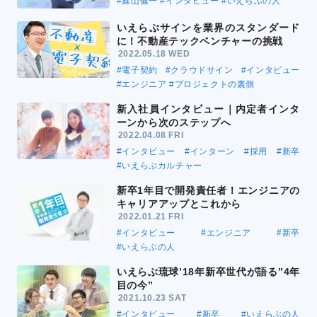
#庭山健一
#インタビュー
#いえらぶの人
いえらぶサインを業界のスタンダード
に！不動産テックベンチャーの挑戦
2022.05.18 WED
#電子契約
#クラウドサイン
#インタビュー
#エンジニア
#プロジェクトの裏側
新入社員インタビュー｜内定者インタ
ーンから次のステップへ
2022.04.08 FRI
#インタビュー
#インターン
#採用
#新卒
#いえらぶカルチャー
新卒1年目で開発責任者！エンジニアの
キャリアアップとこれから
2022.01.21 FRI
#インタビュー
#エンジニア
#新卒
#いえらぶの人
いえらぶ琉球’18年新卒世代が語る”4年
目の今”
2021.10.23 SAT
#インタビュー
#新卒
#いえらぶの人