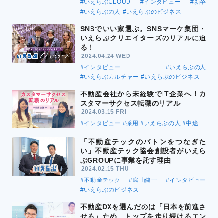
#いえらぶCLOUD
#インタビュー
#新卒
#いえらぶの人
#いえらぶのビジネス
SNSでいい家選ぶ。SNSマーケ集団・
いえらぶクリエイターズのリアルに迫
る！
2024.04.24 WED
#インタビュー
#いえらぶの人
#いえらぶカルチャー
#いえらぶのビジネス
不動産会社から未経験でIT企業へ！カ
スタマーサクセス転職のリアル
2024.03.15 FRI
#インタビュー
#採用
#いえらぶの人
#中途
「不動産テックのバトンをつなぎた
い」不動産テック協会創設者がいえら
ぶGROUPに事業を託す理由
2024.02.15 THU
#不動産テック
#庭山健一
#インタビュー
#いえらぶのビジネス
不動産DXを選んだのは「日本を前進さ
せる」ため。トップを走り続けるエン