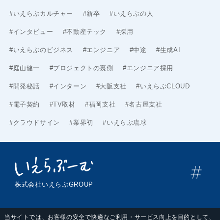
#いえらぶカルチャー
#新卒
#いえらぶの人
#インタビュー
#不動産テック
#採用
#いえらぶのビジネス
#エンジニア
#中途
#生成AI
#庭山健一
#プロジェクトの裏側
#エンジニア採用
#開発秘話
#インターン
#大阪支社
#いえらぶCLOUD
#電子契約
#TV取材
#福岡支社
#名古屋支社
#クラウドサイン
#業界初
#いえらぶ琉球
株式会社いえらぶGROUP
当サイトでは、お客様の安全で快適なご利用・サービス向上を目的として、