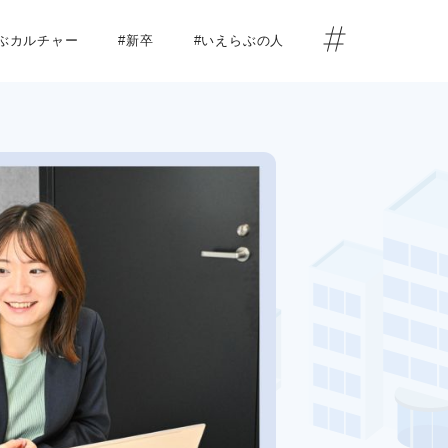
らぶカルチャー
#新卒
#いえらぶの人