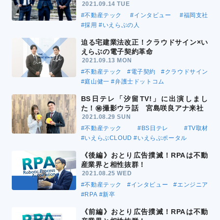
2021.09.14 TUE
#不動産テック
#インタビュー
#福岡支社
#採用
#いえらぶの人
迫る宅建業法改正！クラウドサイン×い
えらぶの電子契約革命
2021.09.13 MON
#不動産テック
#電子契約
#クラウドサイン
#庭山健一
#弁護士ドットコム
BS日テレ「汐留TV!」に出演しまし
た！㊙撮影ウラ話 宮島咲良アナ来社
2021.08.29 SUN
#不動産テック
#BS日テレ
#TV取材
#いえらぶCLOUD
#いえらぶポータル
《後編》おとり広告撲滅！RPAは不動
産業界と相性抜群！
2021.08.25 WED
#不動産テック
#インタビュー
#エンジニア
#RPA
#新卒
《前編》おとり広告撲滅！RPAは不動