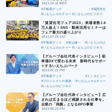
2023.10.11 WED
#不動産テック
#福岡支社
#いえらぶカルチャー
#いえらぶのビジネス
「賃貸住宅フェア2023」来場者数1.6
万人超え！SNS・動画活用セミナーは
フェア最大の盛り上がり
2023.07.29 SAT
#不動産テック
#庭山健一
#いえらぶの人
#いえらぶカルチャー
#いえらぶのビジネス
【グループ会社代表インタビュー】駐
車場DXで変わる未来 新時代をサポー
トするいえらぶパーク
2023.07.21 FRI
#不動産テック
#インタビュー
#プロジェクトの裏側
#いえらぶカルチャー
#いえらぶのビジネス
【グループ会社代表インタビュー】広
まれば広まるほど感謝される仕事を。
企業の「両腕」となるBPO事業
2023.06.23 FRI