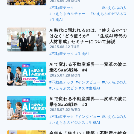
2025.09.29 MON
#不動産テック
#いえらぶの人
#いえらぶカルチャー
#いえらぶのビジネス
#生成AI
AI時代に問われるのは、“使えるか”で
はなく“どう使うか”──「生成AI時代の
人材育成」セミナーについて解説
2025.08.12 TUE
#不動産テック
#生成AI
AIで変わる不動産業界――変革の波に
乗るSaaS戦略 #4
2025.07.28 MON
#不動産テック
#インタビュー
#いえらぶの人
#いえらぶのビジネス
#生成AI
AIで変わる不動産業界――変革の波に
乗るSaaS戦略 #3
2025.07.02 WED
#不動産テック
#インタビュー
#いえらぶの人
#いえらぶのビジネス
#生成AI
今年も「住まい・建築・不動産の総合