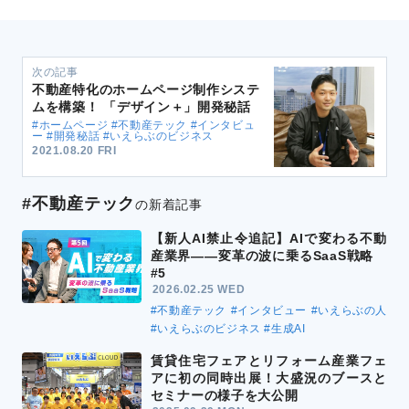
次の記事
不動産特化のホームページ制作システ
ムを構築！ 「デザイン＋」開発秘話
#ホームページ #不動産テック #インタビュ
ー #開発秘話 #いえらぶのビジネス
2021.08.20 FRI
#不動産テック
の新着記事
【新人AI禁止令追記】AIで変わる不動
産業界――変革の波に乗るSaaS戦略
#5
2026.02.25 WED
#不動産テック
#インタビュー
#いえらぶの人
#いえらぶのビジネス
#生成AI
賃貸住宅フェアとリフォーム産業フェ
アに初の同時出展！大盛況のブースと
セミナーの様子を大公開