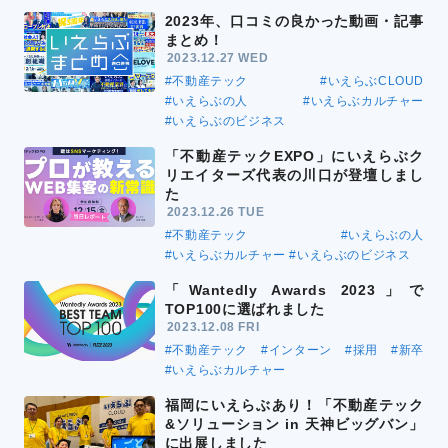
2023年、口コミの良かった動画・記事
まとめ！
2023.12.27 WED
#不動産テック
#いえらぶCLOUD
#いえらぶの人
#いえらぶカルチャー
#いえらぶのビジネス
「不動産テックEXPO」にいえらぶク
リエイターズ代表の川口が登壇しまし
た
2023.12.26 TUE
#不動産テック
#いえらぶの人
#いえらぶカルチャー
#いえらぶのビジネス
「Wantedly Awards 2023」で
TOP100に選ばれました
2023.12.08 FRI
#不動産テック
#インターン
#採用
#新卒
#いえらぶカルチャー
福岡にいえらぶあり！「不動産テック
&ソリューション in 天神ビッグバン」
に出展しました