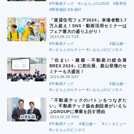
#不動産テック
#いえらぶCLOUD
#業界初
#開発秘話
#生成AI
「賃貸住宅フェア2024」来場者数1.7
万人超え！SNS・動画活用セミナーは
フェア最大の盛り上がり！
2024.08.13 TUE
#不動産テック
#庭山健一
#いえらぶカルチャー
#いえらぶのビジネス
「住まい・建築・不動産の総合展
BREX 2024」に初出展、庭山登壇のセ
ミナーも大盛況！
2024.06.08 SAT
#不動産テック
#庭山健一
#いえらぶカルチャー
#いえらぶのビジネス
「不動産テックのバトンをつなぎた
い」不動産テック協会創設者がいえら
ぶGROUPに事業を託す理由
2024.02.15 THU
#不動産テック
#庭山健一
#インタビュー
#いえらぶのビジネス