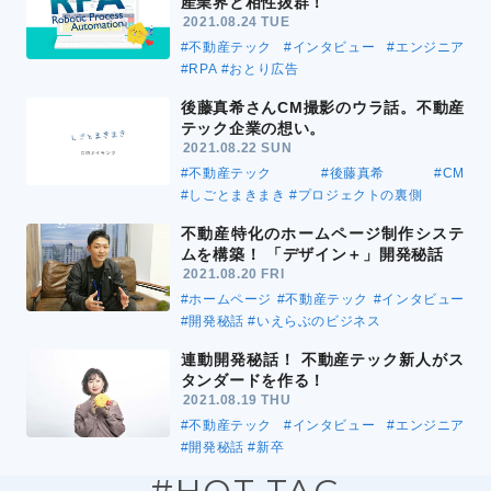
産業界と相性抜群！
2021.08.24 TUE
#不動産テック
#インタビュー
#エンジニア
#RPA
#おとり広告
後藤真希さんCM撮影のウラ話。不動産
テック企業の想い。
2021.08.22 SUN
#不動産テック
#後藤真希
#CM
#しごとまきまき
#プロジェクトの裏側
不動産特化のホームページ制作システ
ムを構築！ 「デザイン＋」開発秘話
2021.08.20 FRI
#ホームページ
#不動産テック
#インタビュー
#開発秘話
#いえらぶのビジネス
連動開発秘話！ 不動産テック新人がス
タンダードを作る！
2021.08.19 THU
#不動産テック
#インタビュー
#エンジニア
#開発秘話
#新卒