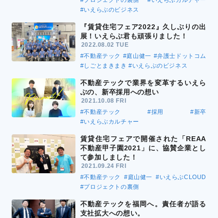
#プロジェクトの裏側
#いえらぶカルチャー
#いえらぶのビジネス
『賃貸住宅フェア2022』久しぶりの出
展！いえらぶ君も頑張りました！
2022.08.02 TUE
#不動産テック
#庭山健一
#弁護士ドットコム
#しごとまきまき
#いえらぶのビジネス
不動産テックで業界を変革するいえら
ぶの、新卒採用への想い
2021.10.08 FRI
#不動産テック
#採用
#新卒
#いえらぶカルチャー
賃貸住宅フェアで開催された「REAA
不動産甲子園2021」に、協賛企業とし
て参加しました！
2021.09.24 FRI
#不動産テック
#庭山健一
#いえらぶCLOUD
#プロジェクトの裏側
不動産テックを福岡へ。責任者が語る
支社拡大への想い。