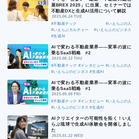
展BREX 2025」に出展、セミナーでは
不動産DXと生成AI活用について解説
2025.06.24 TUE
#不動産テック
#いえらぶの人
#いえらぶカルチャー
#いえらぶのビジネス
#生成AI
AIで変わる不動産業界――変革の波に
乗るSaaS戦略 #2
2025.06.12 THU
#不動産テック
#インタビュー
#いえらぶの人
#いえらぶのビジネス
#生成AI
AIで変わる不動産業界――変革の波に
乗るSaaS戦略 #1
2025.05.09 FRI
#不動産テック
#インタビュー
#いえらぶの人
#いえらぶのビジネス
#生成AI
AIクリエイターの可能性を拓く！いえ
らぶ琉球で生成AI体験会を開催しまし
た
2025.01.22 WED