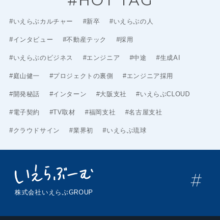
#HOT TAG
#いえらぶカルチャー
#新卒
#いえらぶの人
#インタビュー
#不動産テック
#採用
#いえらぶのビジネス
#エンジニア
#中途
#生成AI
#庭山健一
#プロジェクトの裏側
#エンジニア採用
#開発秘話
#インターン
#大阪支社
#いえらぶCLOUD
#電子契約
#TV取材
#福岡支社
#名古屋支社
#クラウドサイン
#業界初
#いえらぶ琉球
株式会社いえらぶGROUP