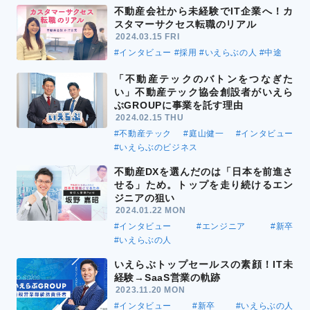
不動産会社から未経験でIT企業へ！カ
スタマーサクセス転職のリアル
2024.03.15 FRI
#インタビュー
#採用
#いえらぶの人
#中途
「不動産テックのバトンをつなぎた
い」不動産テック協会創設者がいえら
ぶGROUPに事業を託す理由
2024.02.15 THU
#不動産テック
#庭山健一
#インタビュー
#いえらぶのビジネス
不動産DXを選んだのは「日本を前進さ
せる」ため。トップを走り続けるエン
ジニアの狙い
2024.01.22 MON
#インタビュー
#エンジニア
#新卒
#いえらぶの人
いえらぶトップセールスの素顔！IT未
経験→SaaS営業の軌跡
2023.11.20 MON
#インタビュー
#新卒
#いえらぶの人