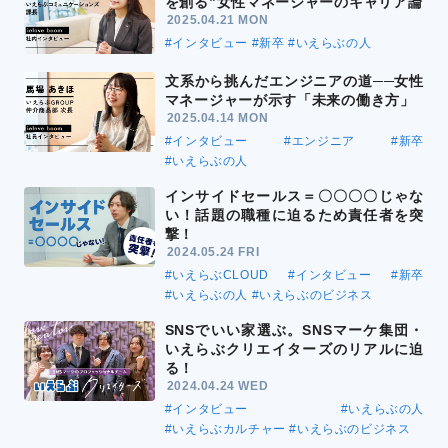
を創る”女性マネージャーのキャリア論
2025.04.21 MON
#インタビュー
#新卒
#いえらぶの人
文系から挑んだエンジニアの道──女性
マネージャーが示す「未来の働き方」
2025.04.14 MON
#インタビュー
#エンジニア
#新卒
#いえらぶの人
インサイドセールス＝〇〇〇〇じゃな
い！話題の職種に迫るため責任者を突
撃！
2024.05.24 FRI
#いえらぶCLOUD
#インタビュー
#新卒
#いえらぶの人
#いえらぶのビジネス
SNSでいい家選ぶ。SNSマーケ集団・
いえらぶクリエイターズのリアルに迫
る！
2024.04.24 WED
#インタビュー
#いえらぶの人
#いえらぶカルチャー
#いえらぶのビジネス