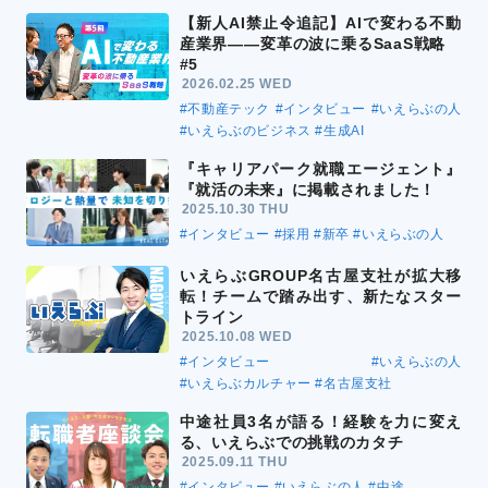
【新人AI禁止令追記】AIで変わる不動
産業界――変革の波に乗るSaaS戦略
#5
2026.02.25 WED
#不動産テック
#インタビュー
#いえらぶの人
#いえらぶのビジネス
#生成AI
『キャリアパーク就職エージェント』
『就活の未来』に掲載されました！
2025.10.30 THU
#インタビュー
#採用
#新卒
#いえらぶの人
いえらぶGROUP名古屋支社が拡大移
転！チームで踏み出す、新たなスター
トライン
2025.10.08 WED
#インタビュー
#いえらぶの人
#いえらぶカルチャー
#名古屋支社
中途社員3名が語る！経験を力に変え
る、いえらぶでの挑戦のカタチ
2025.09.11 THU
#インタビュー
#いえらぶの人
#中途