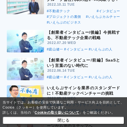
2022.10.11 TUE
#不動産テック
#インタビュー
#プロジェクトの裏側
#いえらぶカルチャー
#いえらぶのビジネス
【創業者インタビュー/後編】今挑戦す
る、不動産テック企業の戦略
2022.07.20 WED
#庭山健一
#インタビュー
#いえらぶの人
【創業者インタビュー/前編】SaaSと
いう言葉のない時代に
2022.06.14 TUE
#庭山健一
#インタビュー
#いえらぶの人
いえらぶサインを業界のスタンダード
に！不動産テックベンチャーの挑戦
2022.05.18 WED
当サイトでは、お客様の安全で快適なご利用・サービス向上を目的として、
#電子契約
#クラウドサイン
#インタビュー
Cookie（クッキー）を使用しています。
#エンジニア
#プロジェクトの裏側
詳しくは、当社の「
Cookieの取り扱いについて
」をご確認ください。
閉じる
新入社員インタビュー｜内定者インタ
ーンから次のステップへ