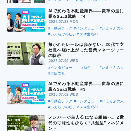
AIで変わる不動産業界――変革の波に
乗るSaaS戦略 #4
2025.07.28 MON
#不動産テック
#インタビュー
#いえらぶの人
#いえらぶのビジネス
#生成AI
敷かれたレールは歩かない。20代で支
社長へ駆け上がった営業マネージャー
の軌跡
2025.07.09 WED
#インタビュー
#新卒
#いえらぶの人
#大阪支社
AIで変わる不動産業界――変革の波に
乗るSaaS戦略 #3
2025.07.02 WED
#不動産テック
#インタビュー
#いえらぶの人
#いえらぶのビジネス
#生成AI
メンバーが主人公になる組織へ。Z世
代の可能性をひらく“共創型”マネジメ
ント