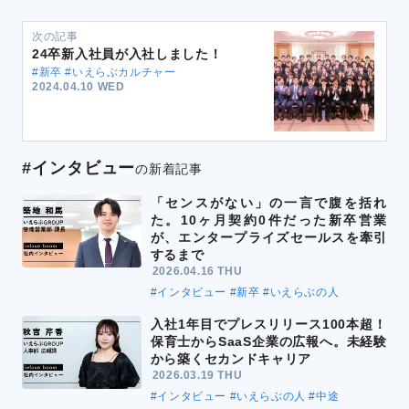
次の記事
24卒新入社員が入社しました！
#新卒 #いえらぶカルチャー
2024.04.10 WED
#インタビュー
の新着記事
「センスがない」の一言で腹を括れ
た。10ヶ月契約0件だった新卒営業
が、エンタープライズセールスを牽引
するまで
2026.04.16 THU
#インタビュー
#新卒
#いえらぶの人
入社1年目でプレスリリース100本超！
保育士からSaaS企業の広報へ。未経験
から築くセカンドキャリア
2026.03.19 THU
#インタビュー
#いえらぶの人
#中途