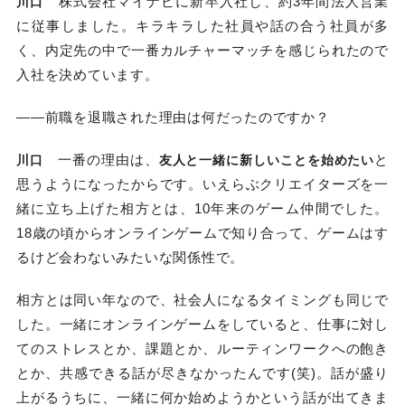
株式会社マイナビに新卒入社し、約3年間法人営業
川口
に従事しました。キラキラした社員や話の合う社員が多
く、内定先の中で一番カルチャーマッチを感じられたので
入社を決めています。
——前職を退職された理由は何だったのですか？
一番の理由は、
と
川口
友人と一緒に新しいことを始めたい
思うようになったからです。いえらぶクリエイターズを一
緒に立ち上げた相方とは、10年来のゲーム仲間でした。
18歳の頃からオンラインゲームで知り合って、ゲームはす
るけど会わないみたいな関係性で。
相方とは同い年なので、社会人になるタイミングも同じで
した。一緒にオンラインゲームをしていると、仕事に対し
てのストレスとか、課題とか、ルーティンワークへの飽き
とか、共感できる話が尽きなかったんです(笑)。話が盛り
上がるうちに、一緒に何か始めようかという話が出てきま