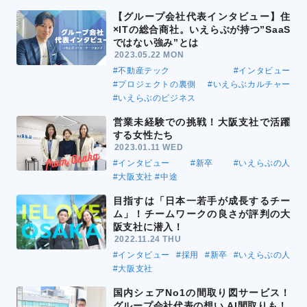
【グループ会社代表インタビュー】住
×ITの総合商社。いえらぶが持つ”SaaS
ではない強み”とは
2023.05.22 MON
#不動産テック
#インタビュー
#プロジェクトの裏側
#いえらぶカルチャー
#いえらぶのビジネス
営業未経験での挑戦！大阪支社で活躍
する女性たち
2023.01.11 WED
#インタビュー
#新卒
#いえらぶの人
#大阪支社
#中途
目指すは「日本一若手が成長するチー
ム」！チームワークの良さが評判の大
阪支社に潜入！
2022.11.24 THU
#インタビュー
#採用
#新卒
#いえらぶの人
#大阪支社
国内シェアNo1の間取り図サービス！
グループ会社代表の想い AI間取りも！