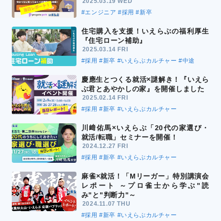
2025.03.19 WED
#エンジニア
#採用
#新卒
住宅購入を支援！いえらぶの福利厚生
『住宅ローン補助』
2025.03.14 FRI
#採用
#新卒
#いえらぶカルチャー
#中途
慶應生とつくる就活×謎解き！『いえら
ぶ君とあやかしの家』を開催しました
2025.02.14 FRI
#採用
#新卒
#いえらぶカルチャー
川﨑佑馬×いえらぶ「20代の家選び・
就活/転職」セミナーを開催！
2024.12.27 FRI
#採用
#新卒
#いえらぶカルチャー
麻雀×就活！「Mリーガー」特別講演会
レポート ～プロ雀士から学ぶ"読
み"と"判断力"～
2024.11.07 THU
#採用
#新卒
#いえらぶカルチャー