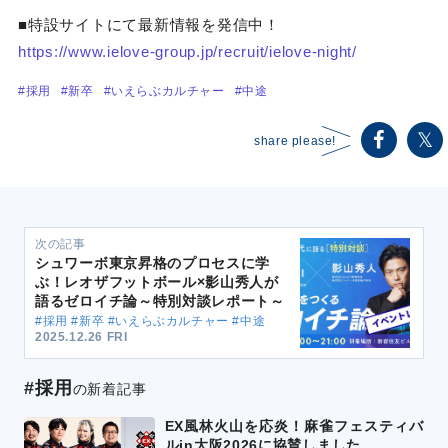
■特設サイトにて最新情報を発信中！
https://www.ielove-group.jp/recruit/ielove-night/
#採用
#新卒
#いえらぶカルチャー
#中途
share please!
次の記事
シュワーボ東京昇格のプロセスに学
ぶ！レオザフットボール×影山秀人が
語るゼロイチ論～特別対談レポート～
#採用 #新卒 #いえらぶカルチャー #中途
2025.12.26 FRI
#採用
の新着記事
EX風林火山を応炎！麻雀フェスティバ
ルin大阪2026に協賛しました