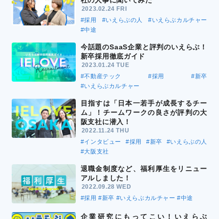
2023.02.24 FRI
#採用
#いえらぶの人
#いえらぶカルチャー
#中途
今話題のSaaS企業と評判のいえらぶ！
新卒採用徹底ガイド
2023.01.24 TUE
#不動産テック
#採用
#新卒
#いえらぶカルチャー
目指すは「日本一若手が成長するチー
ム」！チームワークの良さが評判の大
阪支社に潜入！
2022.11.24 THU
#インタビュー
#採用
#新卒
#いえらぶの人
#大阪支社
退職金制度など、福利厚生をリニュー
アルしました！
2022.09.28 WED
#採用
#新卒
#いえらぶカルチャー
#中途
企業研究にもってこい！いえらぶ