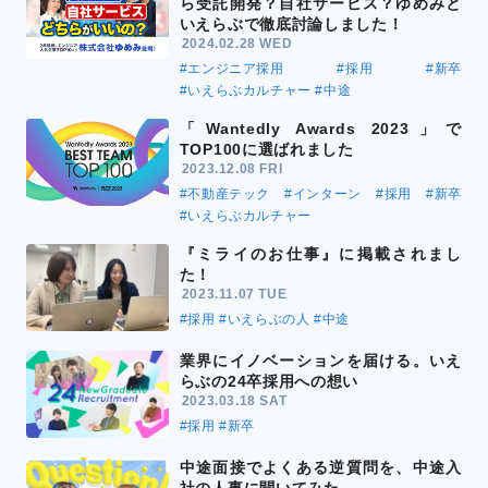
ら受託開発？自社サービス？ゆめみと
いえらぶで徹底討論しました！
2024.02.28 WED
#エンジニア採用
#採用
#新卒
#いえらぶカルチャー
#中途
「Wantedly Awards 2023」で
TOP100に選ばれました
2023.12.08 FRI
#不動産テック
#インターン
#採用
#新卒
#いえらぶカルチャー
『ミライのお仕事』に掲載されまし
た！
2023.11.07 TUE
#採用
#いえらぶの人
#中途
業界にイノベーションを届ける。いえ
らぶの24卒採用への想い
2023.03.18 SAT
#採用
#新卒
中途面接でよくある逆質問を、中途入
社の人事に聞いてみた