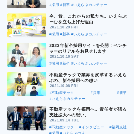
#採用
#新卒
#いえらぶカルチャー
今、昔、これからの私たち。いえらぶ
ーむを立ち上げた理由
2021.10.29 FRI
#採用
#新卒
#いえらぶカルチャー
2023年新卒採用サイトを公開！ベンチ
ャーのリアルをお見せします
2021.10.16 SAT
#採用
#新卒
#いえらぶカルチャー
不動産テックで業界を変革するいえら
ぶの、新卒採用への想い
2021.10.08 FRI
#不動産テック
#採用
#新卒
#いえらぶカルチャー
不動産テックを福岡へ。責任者が語る
支社拡大への想い。
2021.09.14 TUE
#不動産テック
#インタビュー
#福岡支社
#採用
#いえらぶの人