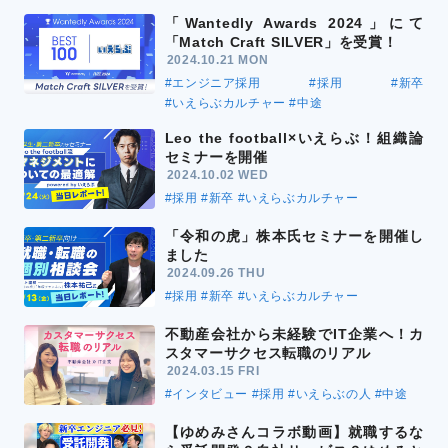
「Wantedly Awards 2024」にて
「Match Craft SILVER」を受賞！
2024.10.21 MON
#エンジニア採用
#採用
#新卒
#いえらぶカルチャー
#中途
Leo the football×いえらぶ！組織論
セミナーを開催
2024.10.02 WED
#採用
#新卒
#いえらぶカルチャー
「令和の虎」株本氏セミナーを開催し
ました
2024.09.26 THU
#採用
#新卒
#いえらぶカルチャー
不動産会社から未経験でIT企業へ！カ
スタマーサクセス転職のリアル
2024.03.15 FRI
#インタビュー
#採用
#いえらぶの人
#中途
【ゆめみさんコラボ動画】就職するな