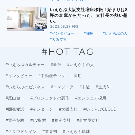
いえらぶ大阪支社増床移転！始まりは8
坪の倉庫からだった、支社長の熱い想
い。
2021.08.27 FRI
#インタビュー
#採用
#いえらぶの人
#大阪支社
#HOT TAG
#いえらぶカルチャー
#新卒
#いえらぶの人
#インタビュー
#不動産テック
#採用
#いえらぶのビジネス
#エンジニア
#中途
#生成AI
#庭山健一
#プロジェクトの裏側
#エンジニア採用
#開発秘話
#インターン
#大阪支社
#いえらぶCLOUD
#電子契約
#TV取材
#福岡支社
#名古屋支社
#クラウドサイン
#業界初
#いえらぶ琉球