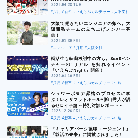
2026.04.28 TUE
#採用
#新卒
#いえらぶカルチャー
#大阪支社
大阪で働きたいエンジニアの卵へ。大
阪開発チームの立ち上げメンバー募
集！
2026.01.30 FRI
#エンジニア
#採用
#大阪支社
就活生も転職検討中の方も。SaaSベン
チャーの“リアル”を知れるイベント
「いえらぶNight」開催！
2026.01.16 FRI
#採用
#新卒
#いえらぶカルチャー
#中途
シュワーボ東京昇格のプロセスに学
ぶ！レオザフットボール×影山秀人が語
るゼロイチ論～特別対談レポート～
2025.12.26 FRI
#採用
#新卒
#いえらぶカルチャー
#中途
『キャリアパーク就職エージェント』
『就活の未来』に掲載されました！