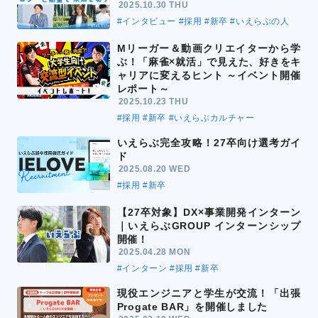
2025.10.30 THU
#インタビュー
#採用
#新卒
#いえらぶの人
Mリーガー＆動画クリエイターから学
ぶ！「麻雀×就活」で見えた、好きをキ
ャリアに変えるヒント ～イベント開催
レポート～
2025.10.23 THU
#採用
#新卒
#いえらぶカルチャー
いえらぶ完全攻略！27卒向け選考ガイ
ド
2025.08.20 WED
#採用
#新卒
【27卒対象】DX×事業開発インターン
｜いえらぶGROUP インターンシップ
開催！
2025.04.28 MON
#インターン
#採用
#新卒
現役エンジニアと学生が交流！「出張
Progate BAR」を開催しました