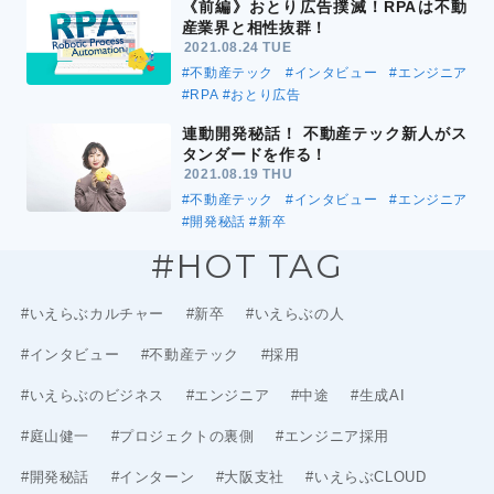
《前編》おとり広告撲滅！RPAは不動
産業界と相性抜群！
2021.08.24 TUE
#不動産テック
#インタビュー
#エンジニア
#RPA
#おとり広告
連動開発秘話！ 不動産テック新人がス
タンダードを作る！
2021.08.19 THU
#不動産テック
#インタビュー
#エンジニア
#開発秘話
#新卒
#HOT TAG
#いえらぶカルチャー
#新卒
#いえらぶの人
#インタビュー
#不動産テック
#採用
#いえらぶのビジネス
#エンジニア
#中途
#生成AI
#庭山健一
#プロジェクトの裏側
#エンジニア採用
#開発秘話
#インターン
#大阪支社
#いえらぶCLOUD