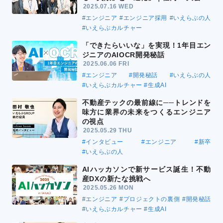
2025.07.16 WED
#エンジニア
#エンジニア採用
#いえらぶの人
#いえらぶカルチャー
「できたらいいな」を実現！1年目エン
ジニアのAIOCR開発秘話
2025.06.06 FRI
#エンジニア
#開発秘話
#いえらぶの人
#いえらぶカルチャー
#生成AI
不動産テックの最前線に──トレンドを
味方に業界の未来をつくるエンジニア
の視点
2025.05.29 THU
#インタビュー
#エンジニア
#新卒
#いえらぶの人
AIハッカソンで新サービス誕生！不動
産DXの新たな挑戦へ
2025.05.26 MON
#エンジニア
#プロジェクトの裏側
#開発秘話
#いえらぶカルチャー
#生成AI