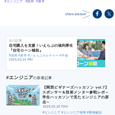
#エンジニア
#採用
#新卒
share please!
次の記事
住宅購入を支援！いえらぶの福利厚生
『住宅ローン補助』
#採用 #新卒 #いえらぶカルチャー #中途
2025.03.14 FRI
#エンジニア
の新着記事
【関西ビギナーズハッカソン vol.7】
スポンサー＆技術メンター参戦レポ～
学生ハッカソンで見たエンジニアの原
点～
2026.03.26 THU
#エンジニア
#エンジニア採用
#開発秘話