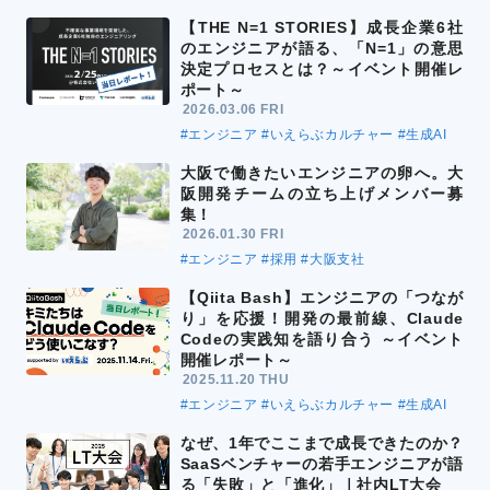
【THE N=1 STORIES】成長企業6社
のエンジニアが語る、「N=1」の意思
決定プロセスとは？～イベント開催レ
ポート～
2026.03.06 FRI
#エンジニア
#いえらぶカルチャー
#生成AI
大阪で働きたいエンジニアの卵へ。大
阪開発チームの立ち上げメンバー募
集！
2026.01.30 FRI
#エンジニア
#採用
#大阪支社
【Qiita Bash】エンジニアの「つなが
り」を応援！開発の最前線、Claude
Codeの実践知を語り合う ～イベント
開催レポート～
2025.11.20 THU
#エンジニア
#いえらぶカルチャー
#生成AI
なぜ、1年でここまで成長できたのか？
SaaSベンチャーの若手エンジニアが語
る「失敗」と「進化」｜社内LT大会