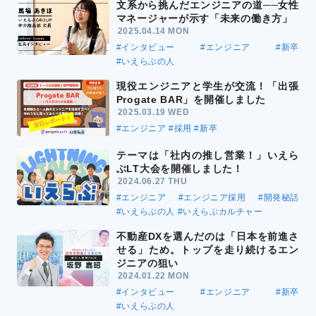
文系から挑んだエンジニアの道──女性
マネージャーが示す「未来の働き方」
2025.04.14 MON
#インタビュー
#エンジニア
#新卒
#いえらぶの人
現役エンジニアと学生が交流！「出張
Progate BAR」を開催しました
2025.03.19 WED
#エンジニア
#採用
#新卒
テーマは「社内の推し営業！」いえら
ぶLT大会を開催しました！
2024.06.27 THU
#エンジニア
#エンジニア採用
#開発秘話
#いえらぶの人
#いえらぶカルチャー
不動産DXを選んだのは「日本を前進さ
せる」ため。トップを走り続けるエン
ジニアの狙い
2024.01.22 MON
#インタビュー
#エンジニア
#新卒
#いえらぶの人