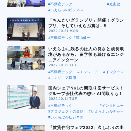
#不動産テック
#庭山健一
#いえらぶのビジネス
「ちんたいグランプリ」開催！グラン
プリ、そしていえらぶ賞は…⁉
2022.10.31 MON
#不動産テック
#庭山健一
いえらぶに残るのは人の良さと成長環
境があるから。留学後も続けるエンジ
ニアインターン
2022.10.25 TUE
#不動産テック
#エンジニア
#インターン
#エンジニア採用
国内シェアNo1の間取り図サービス！
グループ会社代表の想い AI間取りも！
2022.10.11 TUE
#不動産テック
#インタビュー
#プロジェクトの裏側
#いえらぶカルチャー
#いえらぶのビジネス
『賃貸住宅フェア2022』久しぶりの出