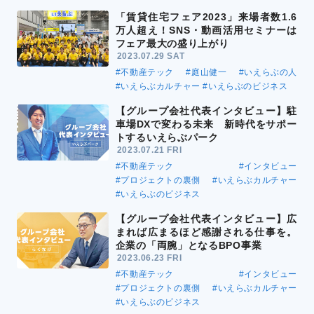
「賃貸住宅フェア2023」来場者数1.6
万人超え！SNS・動画活用セミナーは
フェア最大の盛り上がり
2023.07.29 SAT
#不動産テック
#庭山健一
#いえらぶの人
#いえらぶカルチャー
#いえらぶのビジネス
【グループ会社代表インタビュー】駐
車場DXで変わる未来 新時代をサポー
トするいえらぶパーク
2023.07.21 FRI
#不動産テック
#インタビュー
#プロジェクトの裏側
#いえらぶカルチャー
#いえらぶのビジネス
【グループ会社代表インタビュー】広
まれば広まるほど感謝される仕事を。
企業の「両腕」となるBPO事業
2023.06.23 FRI
#不動産テック
#インタビュー
#プロジェクトの裏側
#いえらぶカルチャー
#いえらぶのビジネス