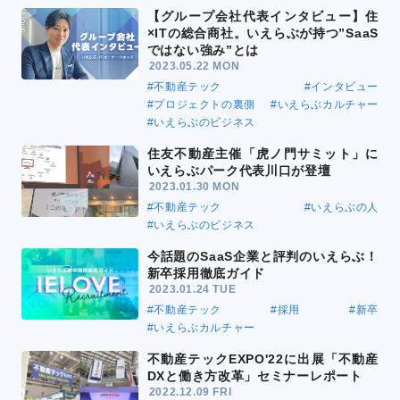
【グループ会社代表インタビュー】住
×ITの総合商社。いえらぶが持つ”SaaS
ではない強み”とは
2023.05.22 MON
#不動産テック
#インタビュー
#プロジェクトの裏側
#いえらぶカルチャー
#いえらぶのビジネス
住友不動産主催「虎ノ門サミット」に
いえらぶパーク代表川口が登壇
2023.01.30 MON
#不動産テック
#いえらぶの人
#いえらぶのビジネス
今話題のSaaS企業と評判のいえらぶ！
新卒採用徹底ガイド
2023.01.24 TUE
#不動産テック
#採用
#新卒
#いえらぶカルチャー
不動産テックEXPO'22に出展「不動産
DXと働き方改革」セミナーレポート
2022.12.09 FRI