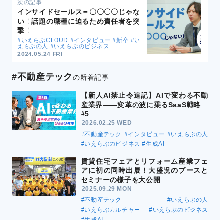
次の記事
インサイドセールス＝〇〇〇〇じゃな
い！話題の職種に迫るため責任者を突
撃！
#いえらぶCLOUD #インタビュー #新卒 #い
えらぶの人 #いえらぶのビジネス
2024.05.24 FRI
#不動産テック
の新着記事
【新人AI禁止令追記】AIで変わる不動
産業界――変革の波に乗るSaaS戦略
#5
2026.02.25 WED
#不動産テック
#インタビュー
#いえらぶの人
#いえらぶのビジネス
#生成AI
賃貸住宅フェアとリフォーム産業フェ
アに初の同時出展！大盛況のブースと
セミナーの様子を大公開
2025.09.29 MON
#不動産テック
#いえらぶの人
#いえらぶカルチャー
#いえらぶのビジネス
#生成AI