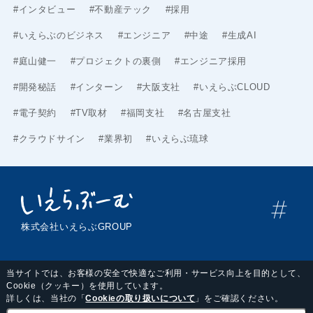
#インタビュー
#不動産テック
#採用
#いえらぶのビジネス
#エンジニア
#中途
#生成AI
#庭山健一
#プロジェクトの裏側
#エンジニア採用
#開発秘話
#インターン
#大阪支社
#いえらぶCLOUD
#電子契約
#TV取材
#福岡支社
#名古屋支社
#クラウドサイン
#業界初
#いえらぶ琉球
株式会社いえらぶGROUP
当サイトでは、お客様の安全で快適なご利用・サービス向上を目的として、
Cookie（クッキー）を使用しています。
詳しくは、当社の「
Cookieの取り扱いについて
」をご確認ください。