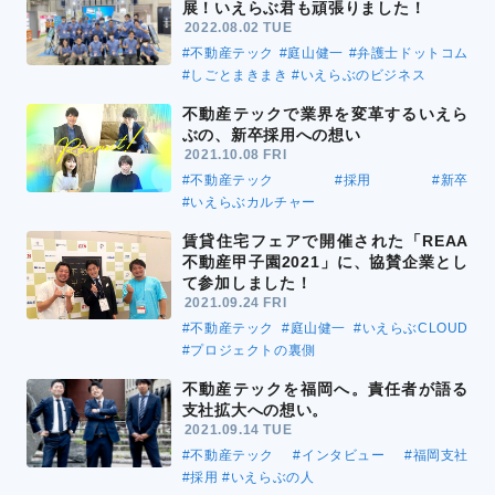
展！いえらぶ君も頑張りました！
2022.08.02 TUE
#不動産テック
#庭山健一
#弁護士ドットコム
#しごとまきまき
#いえらぶのビジネス
不動産テックで業界を変革するいえら
ぶの、新卒採用への想い
2021.10.08 FRI
#不動産テック
#採用
#新卒
#いえらぶカルチャー
賃貸住宅フェアで開催された「REAA
不動産甲子園2021」に、協賛企業とし
て参加しました！
2021.09.24 FRI
#不動産テック
#庭山健一
#いえらぶCLOUD
#プロジェクトの裏側
不動産テックを福岡へ。責任者が語る
支社拡大への想い。
2021.09.14 TUE
#不動産テック
#インタビュー
#福岡支社
#採用
#いえらぶの人