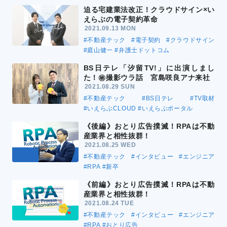
迫る宅建業法改正！クラウドサイン×い
えらぶの電子契約革命
2021.09.13 MON
#不動産テック
#電子契約
#クラウドサイン
#庭山健一
#弁護士ドットコム
BS日テレ「汐留TV!」に出演しまし
た！㊙撮影ウラ話 宮島咲良アナ来社
2021.08.29 SUN
#不動産テック
#BS日テレ
#TV取材
#いえらぶCLOUD
#いえらぶポータル
《後編》おとり広告撲滅！RPAは不動
産業界と相性抜群！
2021.08.25 WED
#不動産テック
#インタビュー
#エンジニア
#RPA
#新卒
《前編》おとり広告撲滅！RPAは不動
産業界と相性抜群！
2021.08.24 TUE
#不動産テック
#インタビュー
#エンジニア
#RPA
#おとり広告