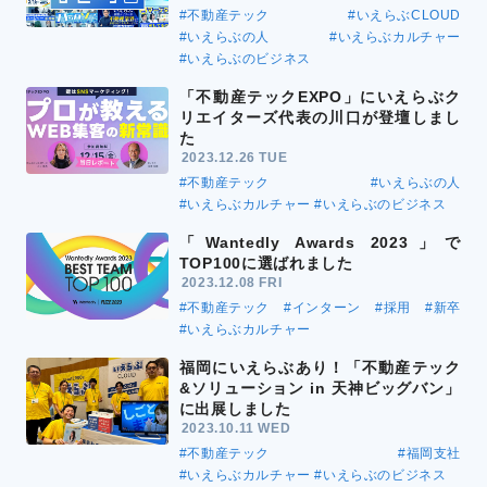
#不動産テック
#いえらぶCLOUD
#いえらぶの人
#いえらぶカルチャー
#いえらぶのビジネス
「不動産テックEXPO」にいえらぶク
リエイターズ代表の川口が登壇しまし
た
2023.12.26 TUE
#不動産テック
#いえらぶの人
#いえらぶカルチャー
#いえらぶのビジネス
「Wantedly Awards 2023」で
TOP100に選ばれました
2023.12.08 FRI
#不動産テック
#インターン
#採用
#新卒
#いえらぶカルチャー
福岡にいえらぶあり！「不動産テック
&ソリューション in 天神ビッグバン」
に出展しました
2023.10.11 WED
#不動産テック
#福岡支社
#いえらぶカルチャー
#いえらぶのビジネス