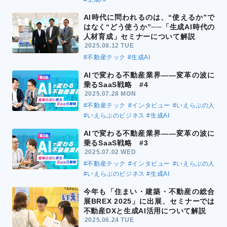
AI時代に問われるのは、“使えるか”で
はなく“どう使うか”──「生成AI時代の
人材育成」セミナーについて解説
2025.08.12 TUE
#不動産テック
#生成AI
AIで変わる不動産業界――変革の波に
乗るSaaS戦略 #4
2025.07.28 MON
#不動産テック
#インタビュー
#いえらぶの人
#いえらぶのビジネス
#生成AI
AIで変わる不動産業界――変革の波に
乗るSaaS戦略 #3
2025.07.02 WED
#不動産テック
#インタビュー
#いえらぶの人
#いえらぶのビジネス
#生成AI
今年も「住まい・建築・不動産の総合
展BREX 2025」に出展、セミナーでは
不動産DXと生成AI活用について解説
2025.06.24 TUE