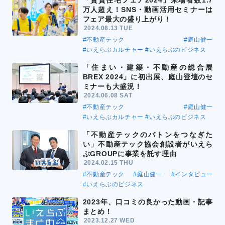
万人超え！SNS・動画活用セミナーは
フェア最大の盛り上がり！
2024.08.13 TUE
#不動産テック
#庭山健一
#いえらぶカルチャー
#いえらぶのビジネス
「住まい・建築・不動産の総合展
BREX 2024」に初出展、庭山登壇のセ
ミナーも大盛況！
2024.06.08 SAT
#不動産テック
#庭山健一
#いえらぶカルチャー
#いえらぶのビジネス
「不動産テックのバトンをつなぎた
い」不動産テック協会創設者がいえら
ぶGROUPに事業を託す理由
2024.02.15 THU
#不動産テック
#庭山健一
#インタビュー
#いえらぶのビジネス
2023年、口コミの良かった動画・記事
まとめ！
2023.12.27 WED