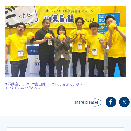
#不動産テック
#庭山健一
#いえらぶカルチャー
#いえらぶのビジネス
share please!