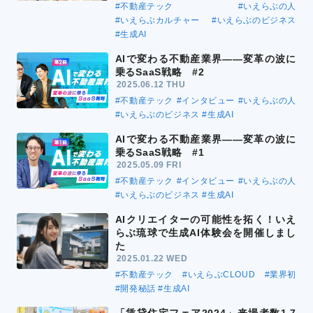
#不動産テック
#いえらぶの人
#いえらぶカルチャー
#いえらぶのビジネス
#生成AI
AIで変わる不動産業界――変革の波に
乗るSaaS戦略 #2
2025.06.12 THU
#不動産テック
#インタビュー
#いえらぶの人
#いえらぶのビジネス
#生成AI
AIで変わる不動産業界――変革の波に
乗るSaaS戦略 #1
2025.05.09 FRI
#不動産テック
#インタビュー
#いえらぶの人
#いえらぶのビジネス
#生成AI
AIクリエイターの可能性を拓く！いえ
らぶ琉球で生成AI体験会を開催しまし
た
2025.01.22 WED
#不動産テック
#いえらぶCLOUD
#業界初
#開発秘話
#生成AI
「賃貸住宅フェア2024」来場者数1.7