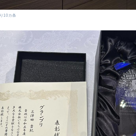
り10カ条