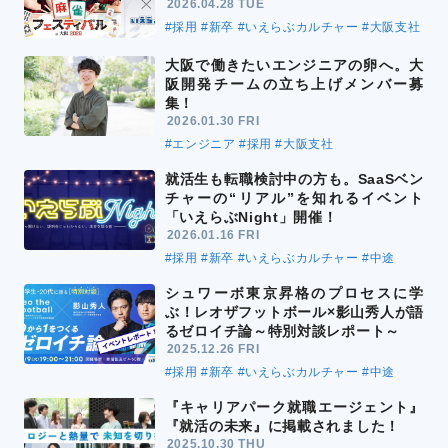
2026.04.28 TUE
#採用
#新卒
#いえらぶカルチャー
#大阪支社
大阪で働きたいエンジニアの卵へ。大
阪開発チームの立ち上げメンバー募
集！
2026.01.30 FRI
#エンジニア
#採用
#大阪支社
就活生も転職検討中の方も。SaaSベン
チャーの“リアル”を知れるイベント
「いえらぶNight」開催！
2026.01.16 FRI
#採用
#新卒
#いえらぶカルチャー
#中途
シュワーボ東京昇格のプロセスに学
ぶ！レオザフットボール×影山秀人が語
るゼロイチ論～特別対談レポート～
2025.12.26 FRI
#採用
#新卒
#いえらぶカルチャー
#中途
『キャリアパーク就職エージェント』
『就活の未来』に掲載されました！
2025.10.30 THU