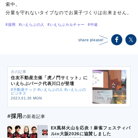
索中。
分量を守れないタイプなのでお菓子づくりは出来ません。
#採用
#いえらぶの人
#いえらぶカルチャー
#中途
share please!
次の記事
住友不動産主催「虎ノ門サミット」に
いえらぶパーク代表川口が登壇
#不動産テック #いえらぶの人 #いえらぶの
ビジネス
2023.01.30 MON
#採用
の新着記事
EX風林火山を応炎！麻雀フェスティバ
ルin大阪2026に協賛しました