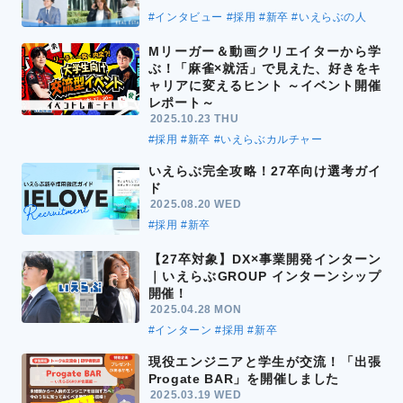
#インタビュー
#採用
#新卒
#いえらぶの人
Mリーガー＆動画クリエイターから学
ぶ！「麻雀×就活」で見えた、好きをキ
ャリアに変えるヒント ～イベント開催
レポート～
2025.10.23 THU
#採用
#新卒
#いえらぶカルチャー
いえらぶ完全攻略！27卒向け選考ガイ
ド
2025.08.20 WED
#採用
#新卒
【27卒対象】DX×事業開発インターン
｜いえらぶGROUP インターンシップ
開催！
2025.04.28 MON
#インターン
#採用
#新卒
現役エンジニアと学生が交流！「出張
Progate BAR」を開催しました
2025.03.19 WED