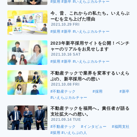
#採用
#新卒
#いえらぶカルチャー
今、昔、これからの私たち。いえらぶ
ーむを立ち上げた理由
2021.10.29 FRI
#採用
#新卒
#いえらぶカルチャー
2023年新卒採用サイトを公開！ベンチ
ャーのリアルをお見せします
2021.10.16 SAT
#採用
#新卒
#いえらぶカルチャー
不動産テックで業界を変革するいえら
ぶの、新卒採用への想い
2021.10.08 FRI
#不動産テック
#採用
#新卒
#いえらぶカルチャー
不動産テックを福岡へ。責任者が語る
支社拡大への想い。
2021.09.14 TUE
#不動産テック
#インタビュー
#福岡支社
#採用
#いえらぶの人