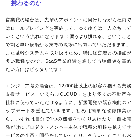
携わるのか
営業職の場合は、先輩のアポイントに同行しながら社内で
はロールプレイングを実施して、ゆくゆくは一人立ちして
いくという流れになります！
、ということ
習うより慣れる
で割と早い段階から実際の現場に出向いていただきます。
また基幹システムを取り扱うため、特に経営層との接点が
多い職種なので、SaaS営業経験を通して市場価値を高め
たい方にはピッタリです！
エンジニア職の場合は、12,000社以上の顧客を抱える業務
支援サービス「いえらぶCLOUD」をより多くの不動産会
社様に使っていただけるように、新規開発や既存機能のア
ップデートを重ねていきます。初めは簡単な改修作業か
ら、いずれは自分で1つの機能をつくりあげたり、自社開
発だけにプロダクトメンバー主体で職種の垣根を越えてサ
ービスの企画・開発をしていったり、そういったこともお