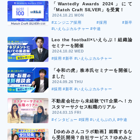
「Wantedly Awards 2024」にて
「Match Craft SILVER」を受賞！
2024.10.21 MON
#エンジニア採用
#採用
#新卒
#いえらぶカルチャー
#中途
Leo the football×いえらぶ！組織論
セミナーを開催
2024.10.02 WED
#採用
#新卒
#いえらぶカルチャー
「令和の虎」株本氏セミナーを開催し
ました
2024.09.26 THU
#採用
#新卒
#いえらぶカルチャー
不動産会社から未経験でIT企業へ！カ
スタマーサクセス転職のリアル
2024.03.15 FRI
#インタビュー
#採用
#いえらぶの人
#中途
【ゆめみさんコラボ動画】就職するな
ら受託開発？自社サービス？ゆめみと