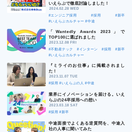
いえらぶで徹底討論しました！
2024.02.28 WED
#エンジニア採用
#採用
#新卒
#いえらぶカルチャー
#中途
「Wantedly Awards 2023」で
TOP100に選ばれました
2023.12.08 FRI
#不動産テック
#インターン
#採用
#新卒
#いえらぶカルチャー
『ミライのお仕事』に掲載されまし
た！
2023.11.07 TUE
#採用
#いえらぶの人
#中途
業界にイノベーションを届ける。いえ
らぶの24卒採用への想い
2023.03.18 SAT
#採用
#新卒
中途面接でよくある逆質問を、中途入
社の人事に聞いてみた