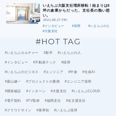
いえらぶ大阪支社増床移転！始まりは8
坪の倉庫からだった、支社長の熱い想
い。
2021.08.27 FRI
#インタビュー
#採用
#いえらぶの人
#大阪支社
#HOT TAG
#いえらぶカルチャー
#新卒
#いえらぶの人
#インタビュー
#不動産テック
#採用
#いえらぶのビジネス
#エンジニア
#中途
#生成AI
#庭山健一
#プロジェクトの裏側
#エンジニア採用
#開発秘話
#インターン
#大阪支社
#いえらぶCLOUD
#電子契約
#TV取材
#福岡支社
#名古屋支社
#クラウドサイン
#業界初
#いえらぶ琉球