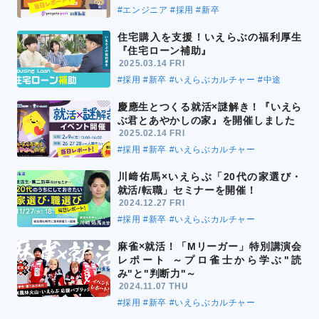
#エンジニア
#採用
#新卒
住宅購入を支援！いえらぶの福利厚生
『住宅ローン補助』
2025.03.14 FRI
#採用
#新卒
#いえらぶカルチャー
#中途
慶應生とつくる就活×謎解き！『いえら
ぶ君とあやかしの家』を開催しました
2025.02.14 FRI
#採用
#新卒
#いえらぶカルチャー
川﨑佑馬×いえらぶ「20代の家選び・
就活/転職」セミナーを開催！
2024.12.27 FRI
#採用
#新卒
#いえらぶカルチャー
麻雀×就活！「Mリーガー」特別講演会
レポート ～プロ雀士から学ぶ"読
み"と"判断力"～
2024.11.07 THU
#採用
#新卒
#いえらぶカルチャー