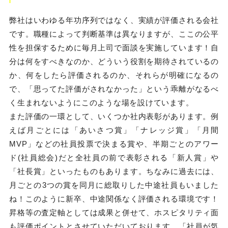
弊社はいわゆる年功序列ではなく、実績が評価される会社
です。職種によって判断基準は異なりますが、ここの公平
性を担保するために毎月上司で面談を実施しています！自
分は何をすべきなのか、どういう役割を期待されているの
か、何をしたら評価されるのか、それらが明確になるの
で、「思ってた評価がされなかった」という乖離がなるべ
く生まれないようにこのような場を設けています。
また評価の一環として、いくつか社内表彰があります。例
えば月ごとには「あいさつ賞」「ナレッジ賞」「月間
MVP」などの社員投票で決まる賞や、半期ごとのアワー
ド(社員総会)だと全社員の前で表彰される「新人賞」や
「社長賞」といったものもあります。ちなみに過去には、
月ごとの3つの賞を同月に総取りした中途社員もいました
ね！このように新卒、中途関係なく評価される環境です！
昇格等の査定軸としては成果と併せて、ホスピタリティ面
も評価ポイントとさせていただいております。「社員が気