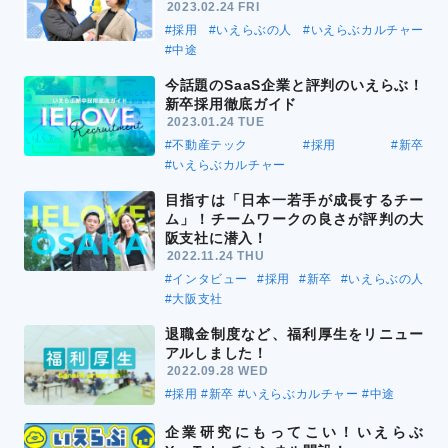
2023.02.24 FRI
#採用
#いえらぶの人
#いえらぶカルチャー
#中途
今話題のSaaS企業と評判のいえらぶ！
新卒採用徹底ガイド
2023.01.24 TUE
#不動産テック
#採用
#新卒
#いえらぶカルチャー
目指すは「日本一若手が成長するチー
ム」！チームワークの良さが評判の大
阪支社に潜入！
2022.11.24 THU
#インタビュー
#採用
#新卒
#いえらぶの人
#大阪支社
退職金制度など、福利厚生をリニュー
アルしました！
2022.09.28 WED
#採用
#新卒
#いえらぶカルチャー
#中途
企業研究にもってこい！いえらぶ