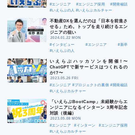
#エンジニア
#エンジニア採用
#開発秘話
#いえらぶの人
#いえらぶカルチャー
不動産DXを選んだのは「日本を前進さ
せる」ため。トップを走り続けるエン
ジニアの狙い
2024.01.22 MON
#インタビュー
#エンジニア
#新卒
#いえらぶの人
いえらぶハッカソンを開催!〜
ChatGPTで新サービスはつくれるの
か!?〜
2023.05.26 FRI
#エンジニア
#プロジェクトの裏側
#開発秘話
#いえらぶカルチャー
「いえらぶBootCamp」未経験からエ
ンジニアになるインターン 3周年記念
対談（後編）
2023.05.08 MON
#エンジニア
#インターン
#エンジニア採用
#いえらぶカルチャー