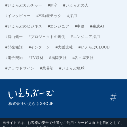
#いえらぶカルチャー
#新卒
#いえらぶの人
#インタビュー
#不動産テック
#採用
#いえらぶのビジネス
#エンジニア
#中途
#生成AI
#庭山健一
#プロジェクトの裏側
#エンジニア採用
#開発秘話
#インターン
#大阪支社
#いえらぶCLOUD
#電子契約
#TV取材
#福岡支社
#名古屋支社
#クラウドサイン
#業界初
#いえらぶ琉球
株式会社いえらぶGROUP
当サイトでは、お客様の安全で快適なご利用・サービス向上を目的として、