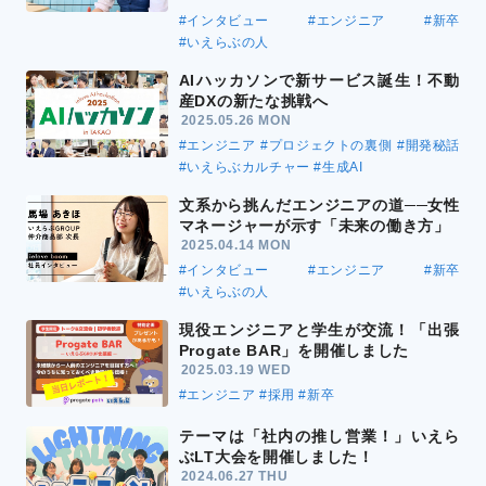
#インタビュー
#エンジニア
#新卒
#いえらぶの人
AIハッカソンで新サービス誕生！不動
産DXの新たな挑戦へ
2025.05.26 MON
#エンジニア
#プロジェクトの裏側
#開発秘話
#いえらぶカルチャー
#生成AI
文系から挑んだエンジニアの道──女性
マネージャーが示す「未来の働き方」
2025.04.14 MON
#インタビュー
#エンジニア
#新卒
#いえらぶの人
現役エンジニアと学生が交流！「出張
Progate BAR」を開催しました
2025.03.19 WED
#エンジニア
#採用
#新卒
テーマは「社内の推し営業！」いえら
ぶLT大会を開催しました！
2024.06.27 THU