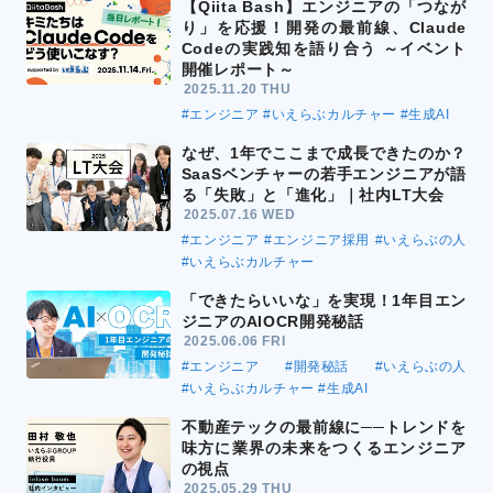
【Qiita Bash】エンジニアの「つなが
り」を応援！開発の最前線、Claude
Codeの実践知を語り合う ～イベント
開催レポート～
2025.11.20 THU
#エンジニア
#いえらぶカルチャー
#生成AI
なぜ、1年でここまで成長できたのか？
SaaSベンチャーの若手エンジニアが語
る「失敗」と「進化」｜社内LT大会
2025.07.16 WED
#エンジニア
#エンジニア採用
#いえらぶの人
#いえらぶカルチャー
「できたらいいな」を実現！1年目エン
ジニアのAIOCR開発秘話
2025.06.06 FRI
#エンジニア
#開発秘話
#いえらぶの人
#いえらぶカルチャー
#生成AI
不動産テックの最前線に──トレンドを
味方に業界の未来をつくるエンジニア
の視点
2025.05.29 THU