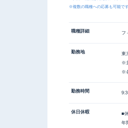
※複数の職種への応募も可能で
職種詳細
フ
勤務地
東
※
※
勤務時間
9:
休日休暇
■
年