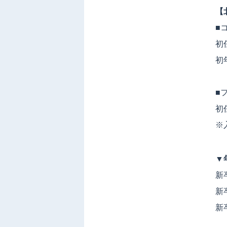
【
■
初任
初
■
初
※
▼
新
新
新