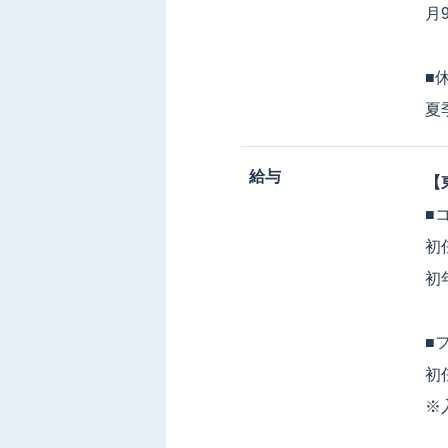
月
■
夏
給与
【
■
初任
初
■
初
※