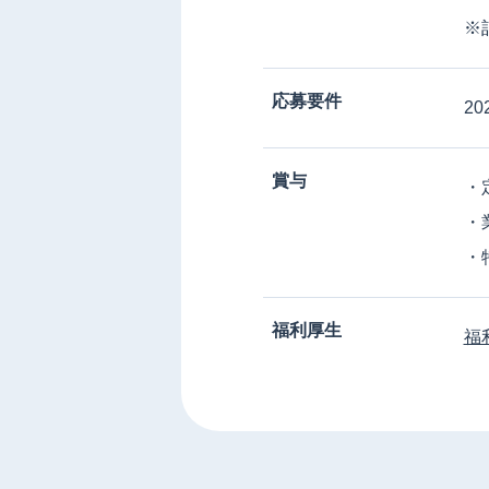
※
応募要件
2
賞与
・
・
・
福利厚生
福