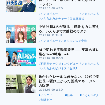
トライン
2025.10.08 WED
#インタビュー
#いえらぶの人
#いえらぶカルチャー
#名古屋支社
中途社員3名が語る！経験を力に変え
る、いえらぶでの挑戦のカタチ
2025.09.11 THU
#インタビュー
#いえらぶの人
#中途
AIで変わる不動産業界――変革の波に
乗るSaaS戦略 #4
2025.07.28 MON
#不動産テック
#インタビュー
#いえらぶの人
#いえらぶのビジネス
#生成AI
敷かれたレールは歩かない。20代で支
社長へ駆け上がった営業マネージャー
の軌跡
2025.07.09 WED
#インタビュー
#新卒
#いえらぶの人
#大阪支社