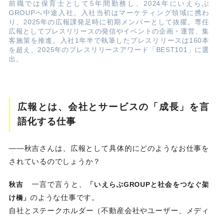
前職では保育士として5年間勤務し、2024年にいえらぶ
GROUPへ中途入社。入社当初はマーケティング領域に携わ
り、2025年の広報課発足時に初期メンバーとして抜擢。専任
広報としてプレスリリースの発信やイベントの企画・運営、集
客施策を推進。入社1年半で執筆したプレスリリースは160本
を超え、2025年のプレスリリースアワード「BEST101」に選
出。
広報とは、会社とサービスの「成長」を言
語化する仕事
――秋吉さんは、広報として具体的にどのようなお仕事を
されているのでしょうか？
一言で言うと、
秋吉
「いえらぶGROUPと社会をつなぐ架
のような仕事です。
け橋」
自社とステークホルダー（不動産会社やユーザー、メディ