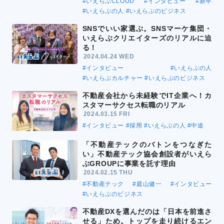
#いえらぶCLOUD
#インタビュー
#新卒
#いえらぶの人
#いえらぶのビジネス
SNSでいい家選ぶ。SNSマーケ集団・
いえらぶクリエイターズのリアルに迫
る！
2024.04.24 WED
#インタビュー
#いえらぶの人
#いえらぶカルチャー
#いえらぶのビジネス
不動産会社から未経験でIT企業へ！カ
スタマーサクセス転職のリアル
2024.03.15 FRI
#インタビュー
#採用
#いえらぶの人
#中途
「不動産テックのバトンをつなぎた
い」不動産テック協会創設者がいえら
ぶGROUPに事業を託す理由
2024.02.15 THU
#不動産テック
#庭山健一
#インタビュー
#いえらぶのビジネス
不動産DXを選んだのは「日本を前進さ
せる」ため。トップを走り続けるエン