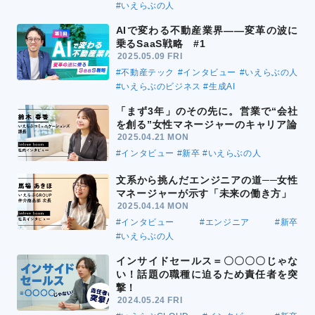
#いえらぶの人
AIで変わる不動産業界――変革の波に
乗るSaaS戦略 #1
2025.05.09 FRI
#不動産テック
#インタビュー
#いえらぶの人
#いえらぶのビジネス
#生成AI
「まず3年」のその先に。営業で“会社
を創る”女性マネージャーのキャリア論
2025.04.21 MON
#インタビュー
#新卒
#いえらぶの人
文系から挑んだエンジニアの道──女性
マネージャーが示す「未来の働き方」
2025.04.14 MON
#インタビュー
#エンジニア
#新卒
#いえらぶの人
インサイドセールス＝〇〇〇〇じゃな
い！話題の職種に迫るため責任者を突
撃！
2024.05.24 FRI