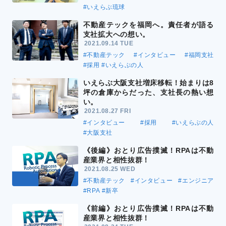
#いえらぶ琉球
不動産テックを福岡へ。責任者が語る
支社拡大への想い。
2021.09.14 TUE
#不動産テック
#インタビュー
#福岡支社
#採用
#いえらぶの人
いえらぶ大阪支社増床移転！始まりは8
坪の倉庫からだった、支社長の熱い想
い。
2021.08.27 FRI
#インタビュー
#採用
#いえらぶの人
#大阪支社
《後編》おとり広告撲滅！RPAは不動
産業界と相性抜群！
2021.08.25 WED
#不動産テック
#インタビュー
#エンジニア
#RPA
#新卒
《前編》おとり広告撲滅！RPAは不動
産業界と相性抜群！