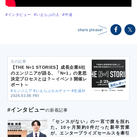
#インタビュー
#いえらぶの人
#中途
share please!
次の記事
【THE N=1 STORIES】成長企業6社
のエンジニアが語る、「N=1」の意思
決定プロセスとは？～イベント開催レ
ポート～
#エンジニア #いえらぶカルチャー #生成AI
2026.03.06 FRI
#インタビュー
の新着記事
「センスがない」の一言で腹を括れ
た。10ヶ月契約0件だった新卒営業
が、エンタープライズセールスを牽引