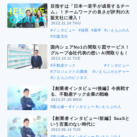
目指すは「日本一若手が成長するチー
ム」！チームワークの良さが評判の大
阪支社に潜入！
2022.11.24 THU
#インタビュー
#採用
#新卒
#いえらぶの人
#大阪支社
国内シェアNo1の間取り図サービス！
グループ会社代表の想い AI間取りも！
2022.10.11 TUE
#不動産テック
#インタビュー
#プロジェクトの裏側
#いえらぶカルチャー
#いえらぶのビジネス
【創業者インタビュー/後編】今挑戦す
る、不動産テック企業の戦略
2022.07.20 WED
#庭山健一
#インタビュー
#いえらぶの人
【創業者インタビュー/前編】SaaSと
いう言葉のない時代に
2022.06.14 TUE
#庭山健一
#インタビュー
#いえらぶの人