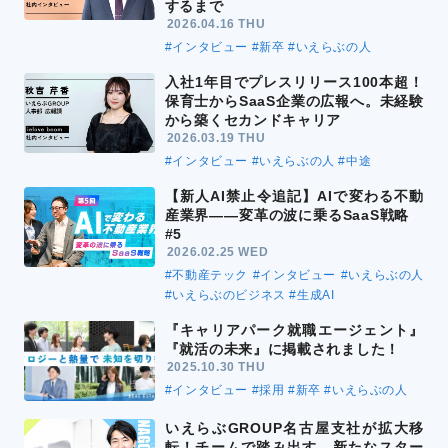
するまで
2026.04.16 THU
#インタビュー
#新卒
#いえらぶの人
入社1年目でプレスリリース100本超！
保育士からSaaS企業の広報へ。未経験
から築くセカンドキャリア
2026.03.19 THU
#インタビュー
#いえらぶの人
#中途
【新人AI禁止令追記】AIで変わる不動
産業界――変革の波に乗るSaaS戦略
#5
2026.02.25 WED
#不動産テック
#インタビュー
#いえらぶの人
#いえらぶのビジネス
#生成AI
『キャリアパーク就職エージェント』
『就活の未来』に掲載されました！
2025.10.30 THU
#インタビュー
#採用
#新卒
#いえらぶの人
いえらぶGROUP名古屋支社が拡大移
転！チームで踏み出す、新たなスター