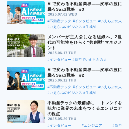
AIで変わる不動産業界――変革の波に
乗るSaaS戦略 #3
2025.07.02 WED
#不動産テック
#インタビュー
#いえらぶの人
#いえらぶのビジネス
#生成AI
メンバーが主人公になる組織へ。Z世
代の可能性をひらく“共創型”マネジメ
ント
2025.06.17 TUE
#インタビュー
#新卒
#いえらぶの人
AIで変わる不動産業界――変革の波に
乗るSaaS戦略 #2
2025.06.12 THU
#不動産テック
#インタビュー
#いえらぶの人
#いえらぶのビジネス
#生成AI
不動産テックの最前線に──トレンドを
味方に業界の未来をつくるエンジニア
の視点
2025.05.29 THU
#インタビュー
#エンジニア
#新卒