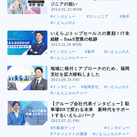
ジニアの狙い
2024.01.22 MON
#インタビュー
#エンジニア
#新卒
#いえらぶの人
いえらぶトップセールスの素顔！IT未
経験→SaaS営業の軌跡
2023.11.20 MON
#インタビュー
#新卒
#いえらぶの人
#いえらぶカルチャー
地域に根付くアプローチのため、福岡
支社を拡大移転しました
2023.09.15 FRI
#インタビュー
#福岡支社
#いえらぶの人
#いえらぶカルチャー
【グループ会社代表インタビュー】駐
車場DXで変わる未来 新時代をサポー
トするいえらぶパーク
2023.07.21 FRI
#不動産テック
#インタビュー
#プロジェクトの裏側
#いえらぶカルチャー