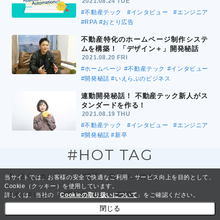
2021.08.24 TUE
#不動産テック
#インタビュー
#エンジニア
#RPA
#おとり広告
不動産特化のホームページ制作システ
ムを構築！ 「デザイン＋」開発秘話
2021.08.20 FRI
#ホームページ
#不動産テック
#インタビュー
#開発秘話
#いえらぶのビジネス
連動開発秘話！ 不動産テック新人がス
タンダードを作る！
2021.08.19 THU
#不動産テック
#インタビュー
#エンジニア
#開発秘話
#新卒
#HOT TAG
#いえらぶカルチャー
#新卒
#いえらぶの人
当サイトでは、お客様の安全で快適なご利用・サービス向上を目的として、
Cookie（クッキー）を使用しています。
#インタビュー
#不動産テック
#採用
詳しくは、当社の「
Cookieの取り扱いについて
」をご確認ください。
閉じる
#いえらぶのビジネス
#エンジニア
#中途
#生成AI