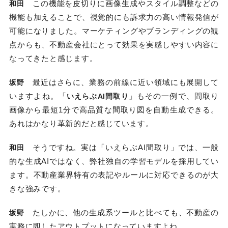
この機能を皮切りに画像生成やスタイル調整などの
和田
機能も加えることで、視覚的にも訴求力の高い情報発信が
可能になりました。マーケティングやブランディングの観
点からも、不動産会社にとって効果を実感しやすい内容に
なってきたと感じます。
最近はさらに、業務の前線に近い領域にも展開して
坂野
いますよね。「
」もその一例で、間取り
いえらぶAI間取り
画像から最短1分で高品質な間取り図を自動生成できる。
あれはかなり革新的だと感じています。
そうですね。実は「いえらぶAI間取り」では、一般
和田
的な生成AIではなく、弊社独自の学習モデルを採用してい
ます。不動産業界特有の表記やルールに対応できるのが大
きな強みです。
たしかに、他の生成系ツールと比べても、不動産の
坂野
実務に即したアウトプットになっていますよね。