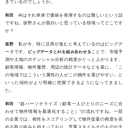
きているのでしょうか。
AIはそれ単体で価値を発揮するのは難しいという話
和田
ですね。坂野さんが面白いと思っている領域ってどこです
か？
私が今、特に活用が進むと考えているのはビッグデ
坂野
ータです。
ことで、市場予
ビッグデータとAIを組み合わせる
測や土地のポテンシャル分析の精度がぐっと上がります。
顧客情報、物件履歴、周辺の統計データなどを基に、「こ
の地域ではこういう属性の人がこの物件を選びやすい」と
いった傾向がより明確に把握できるようになってきまし
た。
“超パーソナライズ（顧客一人ひとりのニーズに合
和田
わせて物件情報を最適化すること）”の流れですね。一部
の企業では、相性をスコアリングして物件提案の精度を高
める取り組みも始まっており、営業スタイルそのものが大