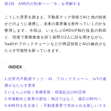
第1回 AI時代の到来――「今」を理解する
こうした背景を踏まえ、不動産テック領域でAIと他の技術
がどのように連携し、未来の業界像を形作っていくのかを
整理します。今回は、いえらぶGROUP執行役員の和田
と、現場で業務推進を担う坂野の2人に話を聞きながら、
SaaSやブロックチェーンなどの周辺技術とAIの融合がも
たらす可能性を探っていきます。
INDEX
1.次世代不動産テック：AI、ブロックチェーン、IoTの連
携がもたらす変革
2.いえらぶが拓く実務革新：現場起点のAI活用
3.市場動向と業界の変化：淘汰ではなく、適応の時代へ
4.AI時代を生き抜く：不動産業界で求められる新しいスキ