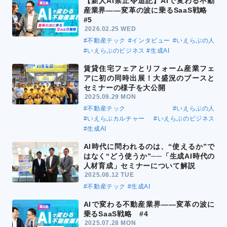
【新人AI禁止令追記】AIで変わる不動
産業界――変革の波に乗るSaaS戦略
#5
2026.02.25 WED
#不動産テック
#インタビュー
#いえらぶの人
#いえらぶのビジネス
#生成AI
賃貸住宅フェアとリフォーム産業フェ
アに初の同時出展！大盛況のブースと
セミナーの様子を大公開
2025.09.29 MON
#不動産テック
#いえらぶの人
#いえらぶカルチャー
#いえらぶのビジネス
#生成AI
AI時代に問われるのは、“使えるか”で
はなく“どう使うか”──「生成AI時代の
人材育成」セミナーについて解説
2025.08.12 TUE
#不動産テック
#生成AI
AIで変わる不動産業界――変革の波に
乗るSaaS戦略 #4
2025.07.28 MON