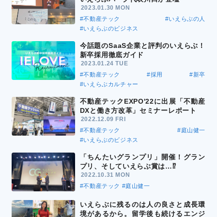
2023.01.30 MON
#不動産テック
#いえらぶの人
#いえらぶのビジネス
今話題のSaaS企業と評判のいえらぶ！
新卒採用徹底ガイド
2023.01.24 TUE
#不動産テック
#採用
#新卒
#いえらぶカルチャー
不動産テックEXPO'22に出展「不動産
DXと働き方改革」セミナーレポート
2022.12.09 FRI
#不動産テック
#庭山健一
#いえらぶのビジネス
「ちんたいグランプリ」開催！グラン
プリ、そしていえらぶ賞は…⁉
2022.10.31 MON
#不動産テック
#庭山健一
いえらぶに残るのは人の良さと成長環
境があるから。留学後も続けるエンジ