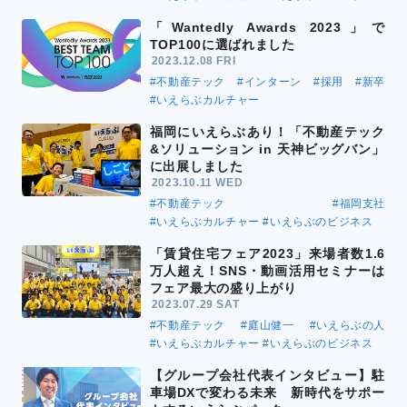
「Wantedly Awards 2023」で
TOP100に選ばれました
2023.12.08 FRI
#不動産テック
#インターン
#採用
#新卒
#いえらぶカルチャー
福岡にいえらぶあり！「不動産テック
&ソリューション in 天神ビッグバン」
に出展しました
2023.10.11 WED
#不動産テック
#福岡支社
#いえらぶカルチャー
#いえらぶのビジネス
「賃貸住宅フェア2023」来場者数1.6
万人超え！SNS・動画活用セミナーは
フェア最大の盛り上がり
2023.07.29 SAT
#不動産テック
#庭山健一
#いえらぶの人
#いえらぶカルチャー
#いえらぶのビジネス
【グループ会社代表インタビュー】駐
車場DXで変わる未来 新時代をサポー