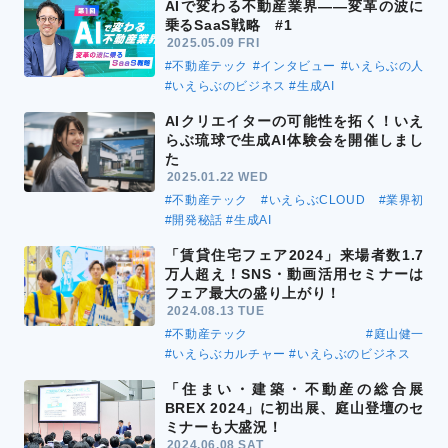
AIで変わる不動産業界――変革の波に
乗るSaaS戦略 #1
2025.05.09 FRI
#不動産テック
#インタビュー
#いえらぶの人
#いえらぶのビジネス
#生成AI
AIクリエイターの可能性を拓く！いえ
らぶ琉球で生成AI体験会を開催しまし
た
2025.01.22 WED
#不動産テック
#いえらぶCLOUD
#業界初
#開発秘話
#生成AI
「賃貸住宅フェア2024」来場者数1.7
万人超え！SNS・動画活用セミナーは
フェア最大の盛り上がり！
2024.08.13 TUE
#不動産テック
#庭山健一
#いえらぶカルチャー
#いえらぶのビジネス
「住まい・建築・不動産の総合展
BREX 2024」に初出展、庭山登壇のセ
ミナーも大盛況！
2024.06.08 SAT