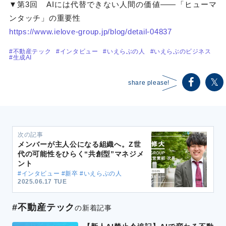
▼第3回 AIには代替できない人間の価値――「ヒューマ
ンタッチ」の重要性
https://www.ielove-group.jp/blog/detail-04837
#不動産テック
#インタビュー
#いえらぶの人
#いえらぶのビジネス
#生成AI
share please!
次の記事
メンバーが主人公になる組織へ。Z世
代の可能性をひらく“共創型”マネジメ
ント
#インタビュー #新卒 #いえらぶの人
2025.06.17 TUE
#不動産テック
の新着記事