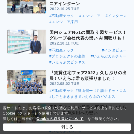
ニアインターン
2022.10.25 TUE
#不動産テック
#エンジニア
#インターン
#エンジニア採用
国内シェアNo1の間取り図サービス！
グループ会社代表の想い AI間取りも！
2022.10.11 TUE
#不動産テック
#インタビュー
#プロジェクトの裏側
#いえらぶカルチャー
#いえらぶのビジネス
『賃貸住宅フェア2022』久しぶりの出
展！いえらぶ君も頑張りました！
2022.08.02 TUE
#不動産テック
#庭山健一
#弁護士ドットコム
#しごとまきまき
#いえらぶのビジネス
不動産テックで業界を変革するいえら
当サイトでは、お客様の安全で快適なご利用・サービス向上を目的として、
ぶの、新卒採用への想い
Cookie（クッキー）を使用しています。
2021.10.08 FRI
詳しくは、当社の「
Cookieの取り扱いについて
」をご確認ください。
#不動産テック
#採用
#新卒
閉じる
#いえらぶカルチャー