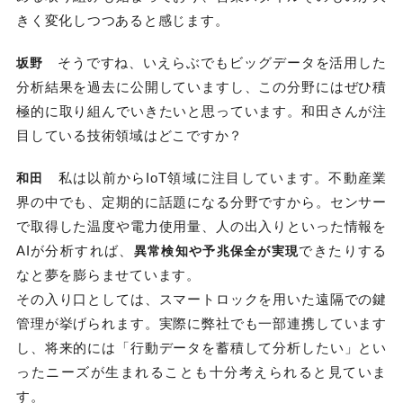
きく変化しつつあると感じます。
そうですね、いえらぶでもビッグデータを活用した
坂野
分析結果を過去に公開していますし、この分野にはぜひ積
極的に取り組んでいきたいと思っています。和田さんが注
目している技術領域はどこですか？
私は以前からIoT領域に注目しています。不動産業
和田
界の中でも、定期的に話題になる分野ですから。センサー
で取得した温度や電力使用量、人の出入りといった情報を
AIが分析すれば、
できたりする
異常検知や予兆保全が実現
なと夢を膨らませています。
その入り口としては、スマートロックを用いた遠隔での鍵
管理が挙げられます。実際に弊社でも一部連携しています
し、将来的には「行動データを蓄積して分析したい」とい
ったニーズが生まれることも十分考えられると見ていま
す。