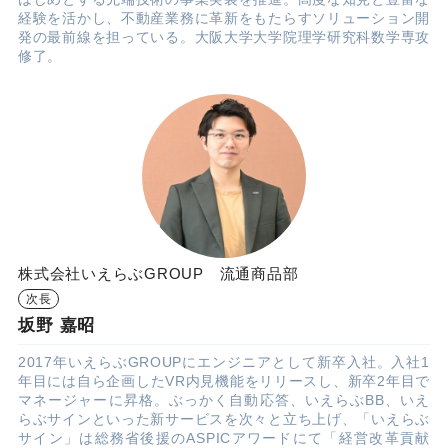
経験を活かし、不動産業務に革新をもたらすソリューション開
発の最前線を担っている。大阪大学大学院理学研究科数学専攻
修了。
株式会社いえらぶGROUP 流通商品部
次長
坂野 嘉昭
2017年いえらぶGROUPにエンジニアとして新卒入社。入社1
年目には自ら企画したVR内見機能をリリースし、新卒2年目で
マネージャーに昇格。ぶっかく自動応答、いえらぶBB、いえ
らぶサインといった新サービスを次々と立ち上げ、「いえらぶ
サイン」は総務省後援のASPICアワードにて「経営改革貢献