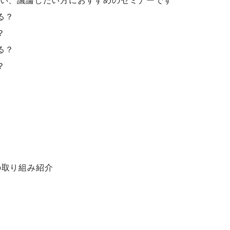
い、議論したい方におすすめのセミナーです
る？
？
る？
？
Aの取り組み紹介