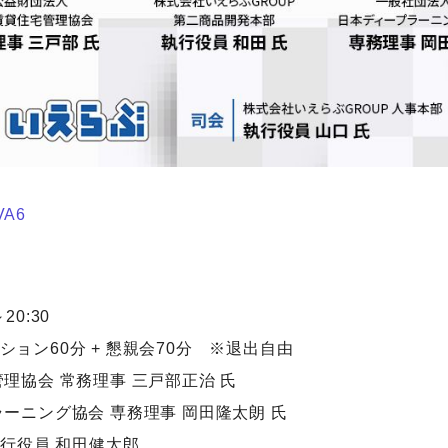
VA6
20:30
60分 + 懇親会70分 ※退出自由
理協会 常務理事 三戸部正治 氏
ング協会 専務理事 岡田隆太朗 氏
役員 和田健太郎