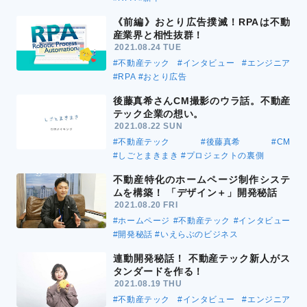
《前編》おとり広告撲滅！RPAは不動
産業界と相性抜群！
2021.08.24 TUE
#不動産テック
#インタビュー
#エンジニア
#RPA
#おとり広告
後藤真希さんCM撮影のウラ話。不動産
テック企業の想い。
2021.08.22 SUN
#不動産テック
#後藤真希
#CM
#しごとまきまき
#プロジェクトの裏側
不動産特化のホームページ制作システ
ムを構築！ 「デザイン＋」開発秘話
2021.08.20 FRI
#ホームページ
#不動産テック
#インタビュー
#開発秘話
#いえらぶのビジネス
連動開発秘話！ 不動産テック新人がス
タンダードを作る！
2021.08.19 THU
#不動産テック
#インタビュー
#エンジニア