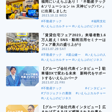
福岡にいえらぶあり！「不動産テック
&ソリューション in 天神ビッグバン」
に出展しました
2023.10.11 WED
#不動産テック
#福岡支社
#いえらぶカルチャー
#いえらぶのビジネス
「賃貸住宅フェア2023」来場者数1.6
万人超え！SNS・動画活用セミナーは
フェア最大の盛り上がり
2023.07.29 SAT
#不動産テック
#庭山健一
#いえらぶの人
#いえらぶカルチャー
#いえらぶのビジネス
【グループ会社代表インタビュー】駐
車場DXで変わる未来 新時代をサポー
トするいえらぶパーク
2023.07.21 FRI
#不動産テック
#インタビュー
#プロジェクトの裏側
#いえらぶカルチャー
#いえらぶのビジネス
【グループ会社代表インタビュー】広
まれば広まるほど感謝される仕事を。