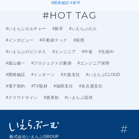
#開発秘話
#新卒
#HOT TAG
#いえらぶカルチャー
#新卒
#いえらぶの人
#インタビュー
#不動産テック
#採用
#いえらぶのビジネス
#エンジニア
#中途
#生成AI
#庭山健一
#プロジェクトの裏側
#エンジニア採用
#開発秘話
#インターン
#大阪支社
#いえらぶCLOUD
#電子契約
#TV取材
#福岡支社
#名古屋支社
#クラウドサイン
#業界初
#いえらぶ琉球
株式会社いえらぶGROUP