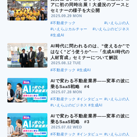
アに初の同時出展！大盛況のブースと
セミナーの様子を大公開
2025.09.29 MON
#不動産テック
#いえらぶの人
#いえらぶカルチャー
#いえらぶのビジネス
#生成AI
AI時代に問われるのは、“使えるか”で
はなく“どう使うか”──「生成AI時代の
人材育成」セミナーについて解説
2025.08.12 TUE
#不動産テック
#生成AI
AIで変わる不動産業界――変革の波に
乗るSaaS戦略 #4
2025.07.28 MON
#不動産テック
#インタビュー
#いえらぶの人
#いえらぶのビジネス
#生成AI
AIで変わる不動産業界――変革の波に
乗るSaaS戦略 #3
2025.07.02 WED
#不動産テック
#インタビュー
#いえらぶの人