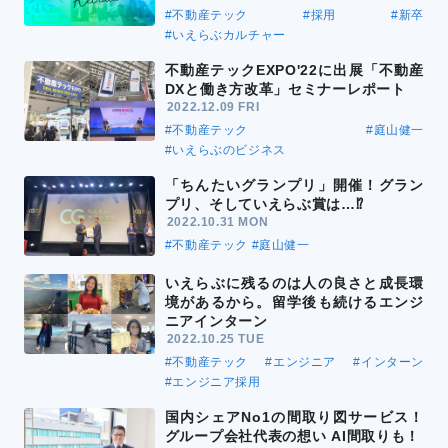
#不動産テック
#採用
#新卒
#いえらぶカルチャー
不動産テックEXPO'22に出展「不動産
DXと働き方改革」セミナーレポート
2022.12.09 FRI
#不動産テック
#庭山健一
#いえらぶのビジネス
「ちんたいグランプリ」開催！グラン
プリ、そしていえらぶ賞は…⁉
2022.10.31 MON
#不動産テック
#庭山健一
いえらぶに残るのは人の良さと成長環
境があるから。留学後も続けるエンジ
ニアインターン
2022.10.25 TUE
#不動産テック
#エンジニア
#インターン
#エンジニア採用
国内シェアNo1の間取り図サービス！
グループ会社代表の想い AI間取りも！