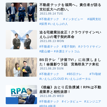
不動産テックを福岡へ。責任者が語る
支社拡大への想い。
2021.09.14 TUE
#不動産テック
#インタビュー
#福岡支社
#採用
#いえらぶの人
迫る宅建業法改正！クラウドサイン×い
えらぶの電子契約革命
2021.09.13 MON
#不動産テック
#電子契約
#クラウドサイン
#庭山健一
#弁護士ドットコム
BS日テレ「汐留TV!」に出演しまし
た！㊙撮影ウラ話 宮島咲良アナ来社
2021.08.29 SUN
#不動産テック
#BS日テレ
#TV取材
#いえらぶCLOUD
#いえらぶポータル
《後編》おとり広告撲滅！RPAは不動
産業界と相性抜群！
2021.08.25 WED
#不動産テック
#インタビュー
#エンジニア
#RPA
#新卒