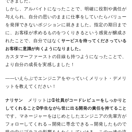
できました。
しかし、アルバイトになったことで、明確に役割や責任が
与えられ、自分の思いのままに仕事をしていたらバリュー
を発揮できないポジションに就きました。指定の期日まで
に、お客様が求めるものをつくりきるという感覚が醸成さ
れたことで、自分ではなく
サービスを待ってくださっている
お客様に意識が向くようになりました。
カスタマーファーストの目線も持つようになったことで、
より自分の成長を実感しました！
――いえらぶでエンジニアをやっていくメリット・デメリ
ットを教えてください！
メリットは
ナリサン
➀社員がコードレビューをしっかりと
してくれること➁学生ながら世に出る開発の責任を持てること
です。マネージャーをはじめとしたエンジニアの先輩方が
フォローしてくれる→開発に専念できる→開発したもので
世の中にプラスの影響をもたらしていける、この一連の流