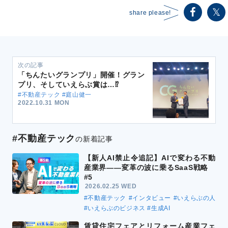
share please!
次の記事
「ちんたいグランプリ」開催！グラン
プリ、そしていえらぶ賞は…⁉
#不動産テック #庭山健一
2022.10.31 MON
#不動産テック
の新着記事
【新人AI禁止令追記】AIで変わる不動
産業界――変革の波に乗るSaaS戦略
#5
2026.02.25 WED
#不動産テック
#インタビュー
#いえらぶの人
#いえらぶのビジネス
#生成AI
賃貸住宅フェアとリフォーム産業フェ