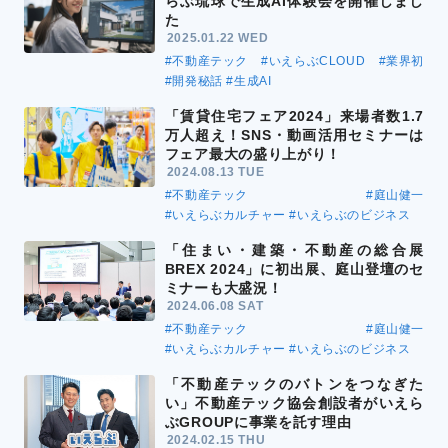
らぶ琉球で生成AI体験会を開催しまし
た
2025.01.22 WED
#不動産テック
#いえらぶCLOUD
#業界初
#開発秘話
#生成AI
「賃貸住宅フェア2024」来場者数1.7
万人超え！SNS・動画活用セミナーは
フェア最大の盛り上がり！
2024.08.13 TUE
#不動産テック
#庭山健一
#いえらぶカルチャー
#いえらぶのビジネス
「住まい・建築・不動産の総合展
BREX 2024」に初出展、庭山登壇のセ
ミナーも大盛況！
2024.06.08 SAT
#不動産テック
#庭山健一
#いえらぶカルチャー
#いえらぶのビジネス
「不動産テックのバトンをつなぎた
い」不動産テック協会創設者がいえら
ぶGROUPに事業を託す理由
2024.02.15 THU