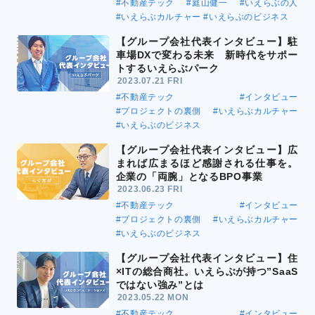
#不動産テック
#庭山健一
#いえらぶの人
#いえらぶカルチャー
#いえらぶのビジネス
【グループ会社代表インタビュー】駐
車場DXで変わる未来 新時代をサポー
トするいえらぶパーク
2023.07.21 FRI
#不動産テック
#インタビュー
#プロジェクトの裏側
#いえらぶカルチャー
#いえらぶのビジネス
【グループ会社代表インタビュー】広
まれば広まるほど感謝される仕事を。
企業の「両腕」となるBPO事業
2023.06.23 FRI
#不動産テック
#インタビュー
#プロジェクトの裏側
#いえらぶカルチャー
#いえらぶのビジネス
【グループ会社代表インタビュー】住
×ITの総合商社。いえらぶが持つ”SaaS
ではない強み”とは
2023.05.22 MON
#不動産テック
#インタビュー