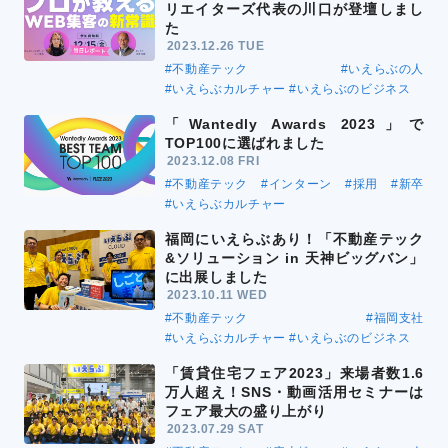
リエイターズ代表の川口が登壇しまし
た
2023.12.26 TUE
#不動産テック
#いえらぶの人
#いえらぶカルチャー
#いえらぶのビジネス
「Wantedly Awards 2023」で
TOP100に選ばれました
2023.12.08 FRI
#不動産テック
#インターン
#採用
#新卒
#いえらぶカルチャー
福岡にいえらぶあり！「不動産テック
&ソリューション in 天神ビッグバン」
に出展しました
2023.10.11 WED
#不動産テック
#福岡支社
#いえらぶカルチャー
#いえらぶのビジネス
「賃貸住宅フェア2023」来場者数1.6
万人超え！SNS・動画活用セミナーは
フェア最大の盛り上がり
2023.07.29 SAT