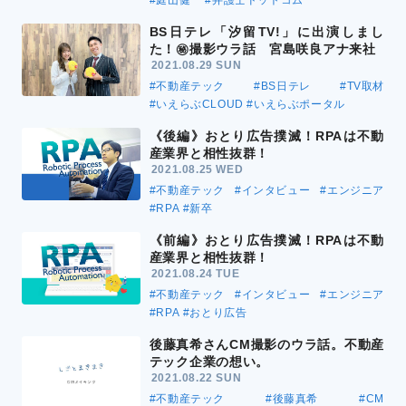
#庭山健一
#弁護士ドットコム
BS日テレ「汐留TV!」に出演しまし
た！㊙撮影ウラ話 宮島咲良アナ来社
2021.08.29 SUN
#不動産テック
#BS日テレ
#TV取材
#いえらぶCLOUD
#いえらぶポータル
《後編》おとり広告撲滅！RPAは不動
産業界と相性抜群！
2021.08.25 WED
#不動産テック
#インタビュー
#エンジニア
#RPA
#新卒
《前編》おとり広告撲滅！RPAは不動
産業界と相性抜群！
2021.08.24 TUE
#不動産テック
#インタビュー
#エンジニア
#RPA
#おとり広告
後藤真希さんCM撮影のウラ話。不動産
テック企業の想い。
2021.08.22 SUN
#不動産テック
#後藤真希
#CM