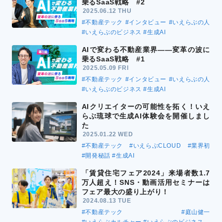
乗るSaaS戦略 #2
2025.06.12 THU
#不動産テック
#インタビュー
#いえらぶの人
#いえらぶのビジネス
#生成AI
AIで変わる不動産業界――変革の波に
乗るSaaS戦略 #1
2025.05.09 FRI
#不動産テック
#インタビュー
#いえらぶの人
#いえらぶのビジネス
#生成AI
AIクリエイターの可能性を拓く！いえ
らぶ琉球で生成AI体験会を開催しまし
た
2025.01.22 WED
#不動産テック
#いえらぶCLOUD
#業界初
#開発秘話
#生成AI
「賃貸住宅フェア2024」来場者数1.7
万人超え！SNS・動画活用セミナーは
フェア最大の盛り上がり！
2024.08.13 TUE
#不動産テック
#庭山健一