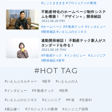
#しごとまきまき
#プロジェクトの裏側
不動産特化のホームページ制作システ
ムを構築！ 「デザイン＋」開発秘話
2021.08.20 FRI
#ホームページ
#不動産テック
#インタビュー
#開発秘話
#いえらぶのビジネス
連動開発秘話！ 不動産テック新人がス
タンダードを作る！
2021.08.19 THU
#不動産テック
#インタビュー
#エンジニア
#開発秘話
#新卒
#HOT TAG
#いえらぶカルチャー
#新卒
#いえらぶの人
#インタビュー
#不動産テック
#採用
#いえらぶのビジネス
#エンジニア
#中途
#生成AI
#庭山健一
#プロジェクトの裏側
#エンジニア採用