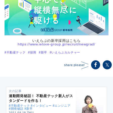
いえらぶの新卒採用はこちら
https://www.ielove-group.jp/recruit/newgrad/
#不動産テック
#採用
#新卒
#いえらぶカルチャー
share please!
次の記事
連動開発秘話！ 不動産テック新人がス
タンダードを作る！
#不動産テック #インタビュー #エンジニア
#開発秘話 #新卒
2021.08.19 THU