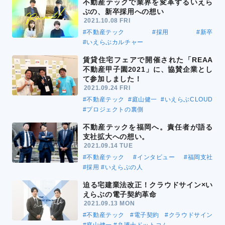
不動産テックで業界を変革するいえら
ぶの、新卒採用への想い
2021.10.08 FRI
#不動産テック
#採用
#新卒
#いえらぶカルチャー
賃貸住宅フェアで開催された「REAA
不動産甲子園2021」に、協賛企業とし
て参加しました！
2021.09.24 FRI
#不動産テック
#庭山健一
#いえらぶCLOUD
#プロジェクトの裏側
不動産テックを福岡へ。責任者が語る
支社拡大への想い。
2021.09.14 TUE
#不動産テック
#インタビュー
#福岡支社
#採用
#いえらぶの人
迫る宅建業法改正！クラウドサイン×い
えらぶの電子契約革命
2021.09.13 MON
#不動産テック
#電子契約
#クラウドサイン