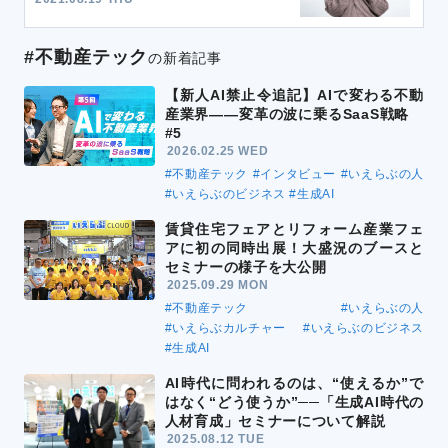
#不動産テック
の新着記事
【新人AI禁止令追記】AIで変わる不動
産業界――変革の波に乗るSaaS戦略
#5
2026.02.25 WED
#不動産テック
#インタビュー
#いえらぶの人
#いえらぶのビジネス
#生成AI
賃貸住宅フェアとリフォーム産業フェ
アに初の同時出展！大盛況のブースと
セミナーの様子を大公開
2025.09.29 MON
#不動産テック
#いえらぶの人
#いえらぶカルチャー
#いえらぶのビジネス
#生成AI
AI時代に問われるのは、“使えるか”で
はなく“どう使うか”──「生成AI時代の
人材育成」セミナーについて解説
2025.08.12 TUE