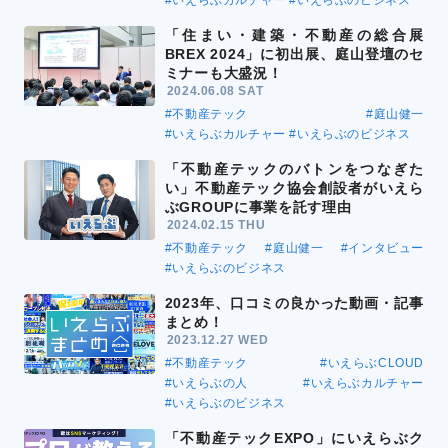
#いえらぶカルチャー
#いえらぶのビジネス
「住まい・建築・不動産の総合展
BREX 2024」に初出展、庭山登壇のセ
ミナーも大盛況！
2024.06.08 SAT
#不動産テック
#庭山健一
#いえらぶカルチャー
#いえらぶのビジネス
「不動産テックのバトンをつなぎた
い」不動産テック協会創設者がいえら
ぶGROUPに事業を託す理由
2024.02.15 THU
#不動産テック
#庭山健一
#インタビュー
#いえらぶのビジネス
2023年、口コミの良かった動画・記事
まとめ！
2023.12.27 WED
#不動産テック
#いえらぶCLOUD
#いえらぶの人
#いえらぶカルチャー
#いえらぶのビジネス
「不動産テックEXPO」にいえらぶク