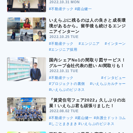
2022.10.31 MON
#不動産テック
#庭山健一
いえらぶに残るのは人の良さと成長環
境があるから。留学後も続けるエンジ
ニアインターン
2022.10.25 TUE
#不動産テック
#エンジニア
#インターン
#エンジニア採用
国内シェアNo1の間取り図サービス！
グループ会社代表の想い AI間取りも！
2022.10.11 TUE
#不動産テック
#インタビュー
#プロジェクトの裏側
#いえらぶカルチャー
#いえらぶのビジネス
『賃貸住宅フェア2022』久しぶりの出
展！いえらぶ君も頑張りました！
2022.08.02 TUE
#不動産テック
#庭山健一
#弁護士ドットコム
#しごとまきまき
#いえらぶのビジネス