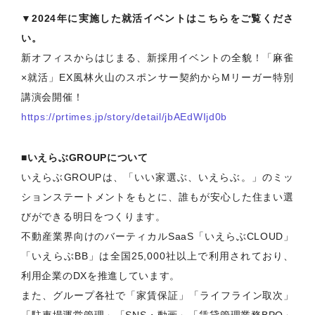
▼2024年に実施した就活イベントはこちらをご覧くださ
い。
新オフィスからはじまる、新採用イベントの全貌！「麻雀
×就活」EX風林火山のスポンサー契約からMリーガー特別
講演会開催！
https://prtimes.jp/story/detail/jbAEdWIjd0b
■いえらぶGROUPについて
いえらぶGROUPは、「いい家選ぶ、いえらぶ。」のミッ
ションステートメントをもとに、誰もが安心した住まい選
びができる明日をつくります。
不動産業界向けのバーティカルSaaS「いえらぶCLOUD」
「いえらぶBB」は全国25,000社以上で利用されており、
利用企業のDXを推進しています。
また、グループ各社で「家賃保証」「ライフライン取次」