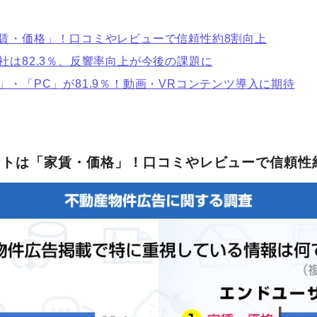
家賃・価格」！口コミやレビューで信頼性約8割向上
社は82.3％、反響率向上が今後の課題に
」・「PC」が81.9％！動画・VRコンテンツ導入に期待
イントは「家賃・価格」！口コミやレビューで信頼性