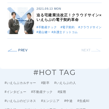
2021.09.13 MON
迫る宅建業法改正！クラウドサイン×
いえらぶの電子契約革命
#不動産テック
#電子契約
#クラウドサイン
#庭山健一
#弁護士ドットコム
PREV
NEXT
#HOT TAG
#いえらぶカルチャー
#新卒
#いえらぶの人
#インタビュー
#不動産テック
#採用
#いえらぶのビジネス
#エンジニア
#中途
#生成AI