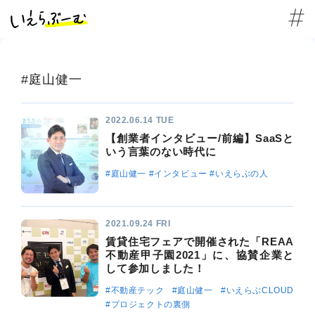
#庭山健一
2022.06.14 TUE
【創業者インタビュー/前編】SaaSと
いう言葉のない時代に
#庭山健一
#インタビュー
#いえらぶの人
2021.09.24 FRI
賃貸住宅フェアで開催された「REAA
不動産甲子園2021」に、協賛企業と
して参加しました！
#不動産テック
#庭山健一
#いえらぶCLOUD
#プロジェクトの裏側