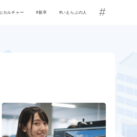
らぶカルチャー
#新卒
#いえらぶの人