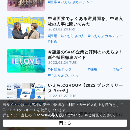
#新卒
#いえらぶカルチャー
中途面接でよくある逆質問を、中途入
社の人事に聞いてみた
2023.02.24 FRI
#採用
#いえらぶの人
#いえらぶカルチャー
#中途
今話題のSaaS企業と評判のいえらぶ！
新卒採用徹底ガイド
2023.01.24 TUE
#不動産テック
#採用
#新卒
#いえらぶカルチャー
いえらぶGROUP【2022 プレスリリー
ス Best5】
2022.12.27 TUE
#いえらぶカルチャー
#いえらぶのビジネス
当サイトでは、お客様の安全で快適なご利用・サービス向上を目的として、
Cookie（クッキー）を使用しています。
いえらぶ君から年末のごあいさつをお
詳しくは、当社の「
Cookieの取り扱いについて
」をご確認ください。
届けむに
閉じる
2022.12.12 MON