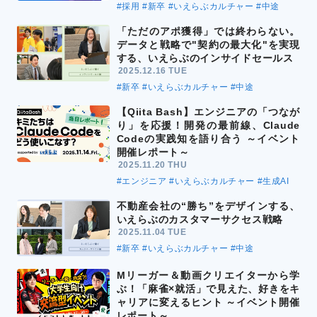
#採用
#新卒
#いえらぶカルチャー
#中途
「ただのアポ獲得」では終わらない。
データと戦略で"契約の最大化"を実現
する、いえらぶのインサイドセールス
2025.12.16 TUE
#新卒
#いえらぶカルチャー
#中途
【Qiita Bash】エンジニアの「つなが
り」を応援！開発の最前線、Claude
Codeの実践知を語り合う ～イベント
開催レポート～
2025.11.20 THU
#エンジニア
#いえらぶカルチャー
#生成AI
不動産会社の“勝ち”をデザインする、
いえらぶのカスタマーサクセス戦略
2025.11.04 TUE
#新卒
#いえらぶカルチャー
#中途
Mリーガー＆動画クリエイターから学
ぶ！「麻雀×就活」で見えた、好きをキ
ャリアに変えるヒント ～イベント開催
レポート～