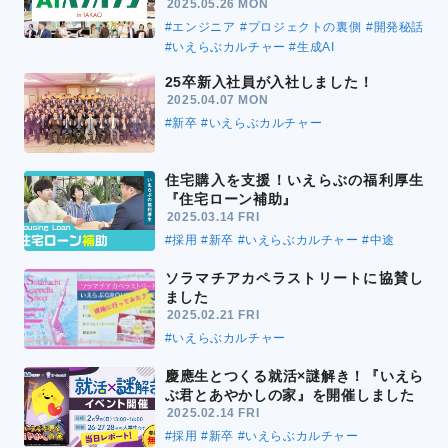
2025.05.26 MON
#エンジニア
#プロジェクトの裏側
#開発秘話
#いえらぶカルチャー
#生成AI
25卒新入社員が入社しました！
2025.04.07 MON
#新卒
#いえらぶカルチャー
住宅購入を支援！いえらぶの福利厚生
『住宅ローン補助』
2025.03.14 FRI
#採用
#新卒
#いえらぶカルチャー
#中途
ソラマチアカペラストリートに協賛し
ました
2025.02.21 FRI
#いえらぶカルチャー
慶應生とつくる就活×謎解き！『いえら
ぶ君とあやかしの家』を開催しました
2025.02.14 FRI
#採用
#新卒
#いえらぶカルチャー