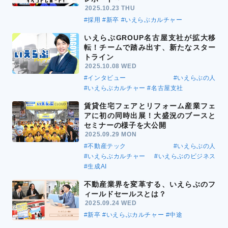
2025.10.23 THU
#採用
#新卒
#いえらぶカルチャー
いえらぶGROUP名古屋支社が拡大移
転！チームで踏み出す、新たなスター
トライン
2025.10.08 WED
#インタビュー
#いえらぶの人
#いえらぶカルチャー
#名古屋支社
賃貸住宅フェアとリフォーム産業フェ
アに初の同時出展！大盛況のブースと
セミナーの様子を大公開
2025.09.29 MON
#不動産テック
#いえらぶの人
#いえらぶカルチャー
#いえらぶのビジネス
#生成AI
不動産業界を変革する、いえらぶのフ
ィールドセールスとは？
2025.09.24 WED
#新卒
#いえらぶカルチャー
#中途