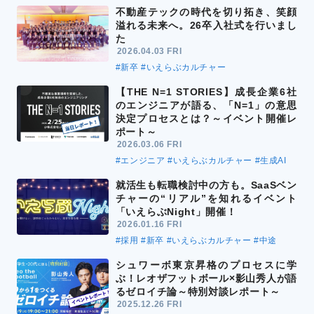
不動産テックの時代を切り拓き、笑顔
溢れる未来へ。26卒入社式を行いまし
た
2026.04.03 FRI
#新卒
#いえらぶカルチャー
【THE N=1 STORIES】成長企業6社
のエンジニアが語る、「N=1」の意思
決定プロセスとは？～イベント開催レ
ポート～
2026.03.06 FRI
#エンジニア
#いえらぶカルチャー
#生成AI
就活生も転職検討中の方も。SaaSベン
チャーの“リアル”を知れるイベント
「いえらぶNight」開催！
2026.01.16 FRI
#採用
#新卒
#いえらぶカルチャー
#中途
シュワーボ東京昇格のプロセスに学
ぶ！レオザフットボール×影山秀人が語
るゼロイチ論～特別対談レポート～
2025.12.26 FRI