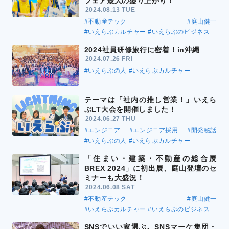
フェア最大の盛り上がり！
2024.08.13 TUE
#不動産テック
#庭山健一
#いえらぶカルチャー
#いえらぶのビジネス
2024社員研修旅行に密着！in沖縄
2024.07.26 FRI
#いえらぶの人
#いえらぶカルチャー
テーマは「社内の推し営業！」いえら
ぶLT大会を開催しました！
2024.06.27 THU
#エンジニア
#エンジニア採用
#開発秘話
#いえらぶの人
#いえらぶカルチャー
「住まい・建築・不動産の総合展
BREX 2024」に初出展、庭山登壇のセ
ミナーも大盛況！
2024.06.08 SAT
#不動産テック
#庭山健一
#いえらぶカルチャー
#いえらぶのビジネス
SNSでいい家選ぶ。SNSマーケ集団・