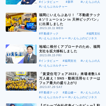
#インタビュー
#新卒
#いえらぶの人
#いえらぶカルチャー
福岡にいえらぶあり！「不動産テック
&ソリューション in 天神ビッグバン」
に出展しました
2023.10.11 WED
#不動産テック
#福岡支社
#いえらぶカルチャー
#いえらぶのビジネス
地域に根付くアプローチのため、福岡
支社を拡大移転しました
2023.09.15 FRI
#インタビュー
#福岡支社
#いえらぶの人
#いえらぶカルチャー
「賃貸住宅フェア2023」来場者数1.6
万人超え！SNS・動画活用セミナーは
フェア最大の盛り上がり
2023.07.29 SAT
#不動産テック
#庭山健一
#いえらぶの人
#いえらぶカルチャー
#いえらぶのビジネス
【グループ会社代表インタビュー】駐