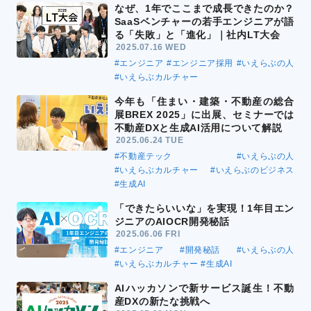
なぜ、1年でここまで成長できたのか？
SaaSベンチャーの若手エンジニアが語
る「失敗」と「進化」｜社内LT大会
2025.07.16 WED
#エンジニア
#エンジニア採用
#いえらぶの人
#いえらぶカルチャー
今年も「住まい・建築・不動産の総合
展BREX 2025」に出展、セミナーでは
不動産DXと生成AI活用について解説
2025.06.24 TUE
#不動産テック
#いえらぶの人
#いえらぶカルチャー
#いえらぶのビジネス
#生成AI
「できたらいいな」を実現！1年目エン
ジニアのAIOCR開発秘話
2025.06.06 FRI
#エンジニア
#開発秘話
#いえらぶの人
#いえらぶカルチャー
#生成AI
AIハッカソンで新サービス誕生！不動
産DXの新たな挑戦へ