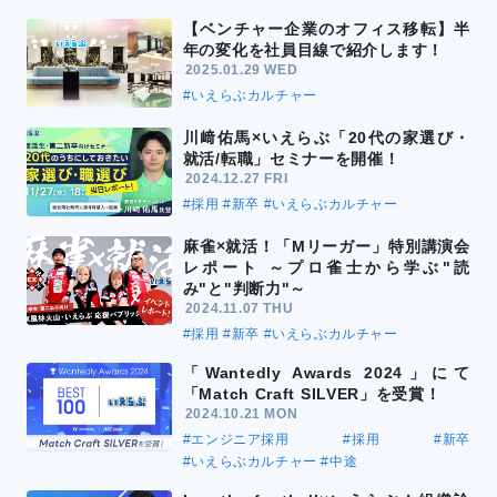
【ベンチャー企業のオフィス移転】半
年の変化を社員目線で紹介します！
2025.01.29 WED
#いえらぶカルチャー
川﨑佑馬×いえらぶ「20代の家選び・
就活/転職」セミナーを開催！
2024.12.27 FRI
#採用
#新卒
#いえらぶカルチャー
麻雀×就活！「Mリーガー」特別講演会
レポート ～プロ雀士から学ぶ"読
み"と"判断力"～
2024.11.07 THU
#採用
#新卒
#いえらぶカルチャー
「Wantedly Awards 2024」にて
「Match Craft SILVER」を受賞！
2024.10.21 MON
#エンジニア採用
#採用
#新卒
#いえらぶカルチャー
#中途