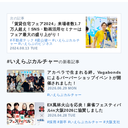
次の記事
「賃貸住宅フェア2024」来場者数1.7
万人超え！SNS・動画活用セミナーは
フェア最大の盛り上がり！
#不動産テック #庭山健一 #いえらぶカルチ
ャー #いえらぶのビジネス
2024.08.13 TUE
#いえらぶカルチャー
の新着記事
アカペラで生まれる絆。Vagabonds
によるバーバーショップイベントが開
催されました！
2026.06.29 MON
#いえらぶカルチャー
EX風林火山を応炎！麻雀フェスティバ
ルin大阪2026に協賛しました
2026.04.28 TUE
#採用
#新卒
#いえらぶカルチャー
#大阪支社