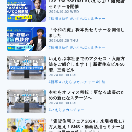
Leo the football×いえらぶ！組織論
セミナーを開催
2024.10.02 WED
#採用
#新卒
#いえらぶカルチャー
「令和の虎」株本氏セミナーを開催し
ました
2024.09.26 THU
#採用
#新卒
#いえらぶカルチャー
いえらぶ本社までのアクセス・入館方
法をご紹介します！｜新宿住友ビル50
階、三角ビル
2024.08.30 FRI
#新卒
#いえらぶカルチャー
#中途
本社をオフィス移転！更なる成長のた
めの新たなステージへ
2024.08.30 FRI
#いえらぶカルチャー
「賃貸住宅フェア2024」来場者数1.7
万人超え！SNS・動画活用セミナーは