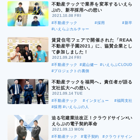
不動産テックで業界を変革するいえら
ぶの、新卒採用への想い
2021.10.08 FRI
#不動産テック
#採用
#新卒
#いえらぶカルチャー
賃貸住宅フェアで開催された「REAA
不動産甲子園2021」に、協賛企業とし
て参加しました！
2021.09.24 FRI
#不動産テック
#庭山健一
#いえらぶCLOUD
#プロジェクトの裏側
不動産テックを福岡へ。責任者が語る
支社拡大への想い。
2021.09.14 TUE
#不動産テック
#インタビュー
#福岡支社
#採用
#いえらぶの人
迫る宅建業法改正！クラウドサイン×い
えらぶの電子契約革命
2021.09.13 MON
#不動産テック
#電子契約
#クラウドサイン