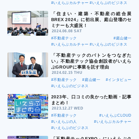
#いえらぶカルチャー
#いえらぶのビジネス
「住まい・建築・不動産の総合展
BREX 2024」に初出展、庭山登壇のセ
ミナーも大盛況！
2024.06.08 SAT
#不動産テック
#庭山健一
#いえらぶカルチャー
#いえらぶのビジネス
「不動産テックのバトンをつなぎた
い」不動産テック協会創設者がいえら
ぶGROUPに事業を託す理由
2024.02.15 THU
#不動産テック
#庭山健一
#インタビュー
#いえらぶのビジネス
2023年、口コミの良かった動画・記事
まとめ！
2023.12.27 WED
#不動産テック
#いえらぶCLOUD
#いえらぶの人
#いえらぶカルチャー
#いえらぶのビジネス
「不動産テックEXPO」にいえらぶク