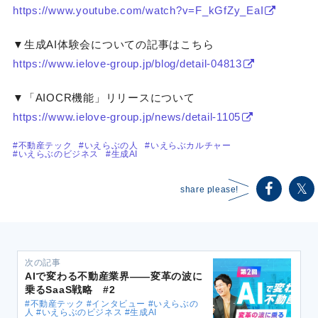
https://www.youtube.com/watch?v=F_kGfZy_EaI
▼生成AI体験会についての記事はこちら
https://www.ielove-group.jp/blog/detail-04813
▼「AIOCR機能」リリースについて
https://www.ielove-group.jp/news/detail-1105
#不動産テック
#いえらぶの人
#いえらぶカルチャー
#いえらぶのビジネス
#生成AI
share please!
次の記事
AIで変わる不動産業界――変革の波に
乗るSaaS戦略 #2
#不動産テック #インタビュー #いえらぶの
人 #いえらぶのビジネス #生成AI