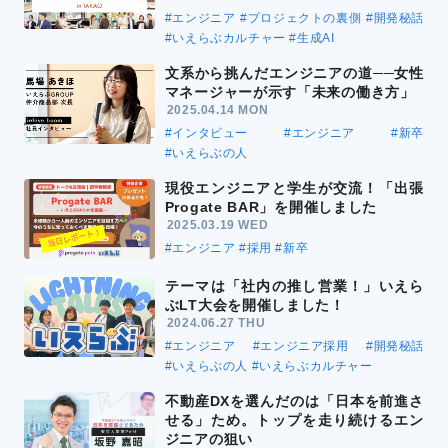
#エンジニア
#プロジェクトの裏側
#開発秘話
#いえらぶカルチャー
#生成AI
文系から挑んだエンジニアの道──女性
マネージャーが示す「未来の働き方」
2025.04.14 MON
#インタビュー
#エンジニア
#新卒
#いえらぶの人
現役エンジニアと学生が交流！「出張
Progate BAR」を開催しました
2025.03.19 WED
#エンジニア
#採用
#新卒
テーマは「社内の推し営業！」いえら
ぶLT大会を開催しました！
2024.06.27 THU
#エンジニア
#エンジニア採用
#開発秘話
#いえらぶの人
#いえらぶカルチャー
不動産DXを選んだのは「日本を前進さ
せる」ため。トップを走り続けるエン
ジニアの狙い