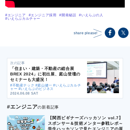
#エンジニア
#エンジニア採用
#開発秘話
#いえらぶの人
#いえらぶカルチャー
share please!
次の記事
「住まい・建築・不動産の総合展
BREX 2024」に初出展、庭山登壇の
セミナーも大盛況！
#不動産テック #庭山健一 #いえらぶカルチ
ャー #いえらぶのビジネス
2024.06.08 SAT
#エンジニア
の新着記事
【関西ビギナーズハッカソン vol.7】
スポンサー＆技術メンター参戦レポ～
学生ハッカソンで見たエンジニアの原