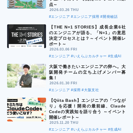
点～
2026.03.26 THU
#エンジニア
#エンジニア採用
#開発秘話
【THE N=1 STORIES】成長企業6社
のエンジニアが語る、「N=1」の意思
決定プロセスとは？～イベント開催レ
ポート～
2026.03.06 FRI
#エンジニア
#いえらぶカルチャー
#生成AI
大阪で働きたいエンジニアの卵へ。大
阪開発チームの立ち上げメンバー募
集！
2026.01.30 FRI
#エンジニア
#採用
#大阪支社
【Qiita Bash】エンジニアの「つなが
り」を応援！開発の最前線、Claude
Codeの実践知を語り合う ～イベント
開催レポート～
2025.11.20 THU
#エンジニア
#いえらぶカルチャー
#生成AI