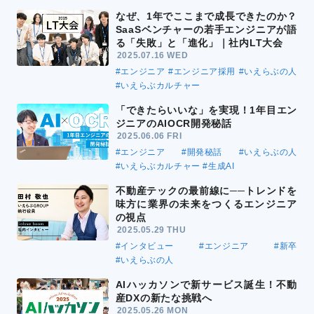
なぜ、1年でここまで成長できたのか？
SaaSベンチャーの若手エンジニアが語
る「失敗」と「進化」｜社内LT大会
2025.07.16 WED
#エンジニア
#エンジニア採用
#いえらぶの人
#いえらぶカルチャー
「できたらいいな」を実現！1年目エン
ジニアのAIOCR開発秘話
2025.06.06 FRI
#エンジニア
#開発秘話
#いえらぶの人
#いえらぶカルチャー
#生成AI
不動産テックの最前線に──トレンドを
味方に業界の未来をつくるエンジニア
の視点
2025.05.29 THU
#インタビュー
#エンジニア
#新卒
#いえらぶの人
AIハッカソンで新サービス誕生！不動
産DXの新たな挑戦へ
2025.05.26 MON